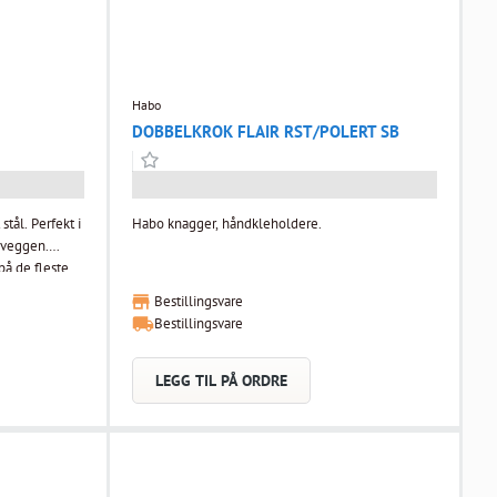
Habo
DOBBELKROK FLAIR RST/POLERT SB
tål. Perfekt i
Habo knagger, håndkleholdere.
i veggen.
på de fleste
Bestillingsvare
Bestillingsvare
LEGG TIL PÅ ORDRE