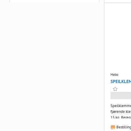
Habo
SPEILKLE
Speilklemmer
fjærende kle
15 kg. Bereg
glass. Speilklemmer, sett bestående av 2 faste og
Bestillin
2 fjærende k