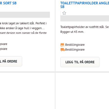
R SORT SB
TOALETTPAPIRHOLDER ANGLE
SB
krok laget av lakkert stål. Perfekt i
Toalettpapirholder av rustfritt stål. 
kke ønsker å lage hull i veggen.
Bygger ut 43 mm.
gant design som passer på de fleste
gsvare
Bestillingsvare
gsvare
Bestillingsvare
L PÅ ORDRE
LEGG TIL PÅ ORDRE