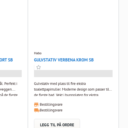
Habo
ORT SB
GULVSTATIV VERBENA KROM SB
l. Perfekt i
Gulvstativ med plass til fire ekstra
i veggen.
toalettpapirruller. Moderne design som passer til
på de fleste
de fleste bad. Vekt i bunnplaten for ekstra
stabilitet.
Bestillingsvare
Bestillingsvare
LEGG TIL PÅ ORDRE