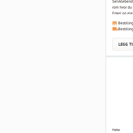
Selvklebende 
rom hvor du i
Enkel og ele
bad.
Bestillin
Bestillin
LEGG TI
Habo