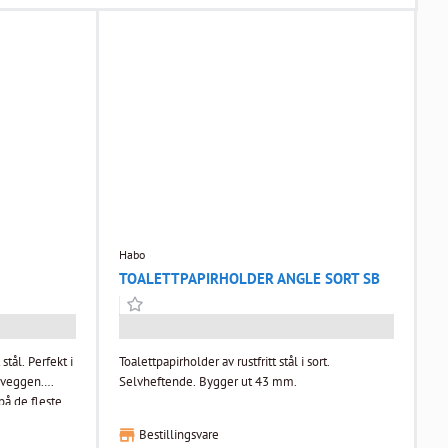
Habo
TOALETTPAPIRHOLDER ANGLE SORT SB
tål. Perfekt i
Toalettpapirholder av rustfritt stål i sort.
i veggen.
Selvheftende. Bygger ut 43 mm.
på de fleste
Bestillingsvare