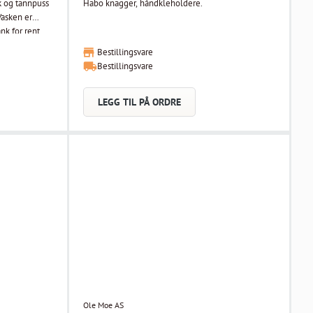
k og tannpuss
Habo knagger, håndkleholdere.
Vasken er
nk for rent
tpumpe.
Bestillingsvare
 håndvask i
Bestillingsvare
håndvask på
es komplett
t med hjul som
LEGG TIL PÅ ORDRE
le med inntil
med en
er for vann i
nbefales ikke
dde
m): 33 Vekt
Ole Moe AS