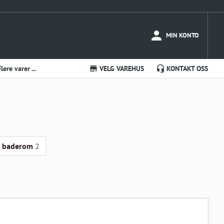
MIN KONTO
Flere varer ...
VELG VAREHUS
KONTAKT OSS
il baderom
2