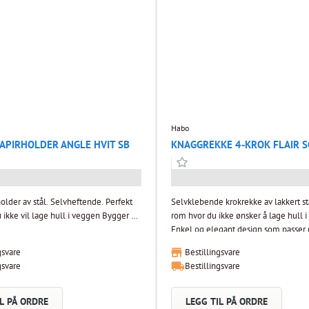
Habo
APIRHOLDER ANGLE HVIT SB
KNAGGREKKE 4-KROK FLAIR S
older av stål. Selvheftende. Perfekt
Selvklebende krokrekke av lakkert stå
u ikke vil lage hull i veggen Bygger ut
rom hvor du ikke ønsker å lage hull 
Enkel og elegant design som passer 
bad.
gsvare
Bestillingsvare
gsvare
Bestillingsvare
L PÅ ORDRE
LEGG TIL PÅ ORDRE