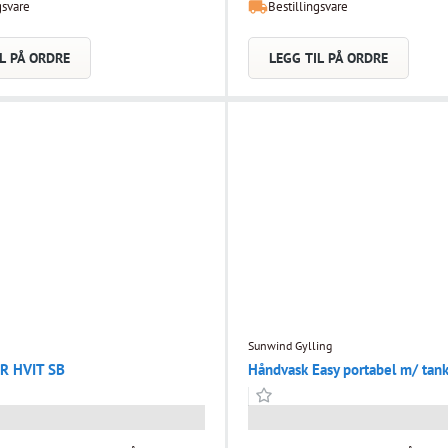
gsvare
Bestillingsvare
regnet for speil 222 av 4 eller 6 mm
L PÅ ORDRE
LEGG TIL PÅ ORDRE
Sunwind Gylling
R HVIT SB
Håndvask Easy portabel m/ tan