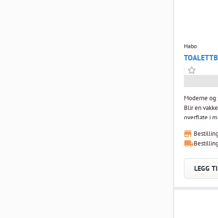
Habo
TOALETTB
Moderne og st
Blir en vakke
overflate i m
Høyde 370 
Bestillin
Bestillin
LEGG TI