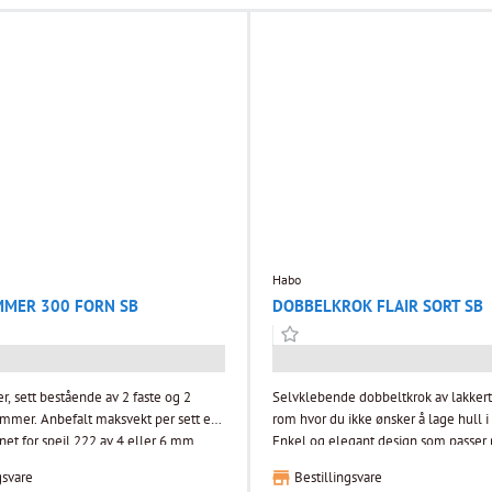
Habo
MMER 300 FORN SB
DOBBELKROK FLAIR SORT SB
, sett bestående av 2 faste og 2
Selvklebende dobbeltkrok av lakkert s
mmer. Anbefalt maksvekt per sett er
rom hvor du ikke ønsker å lage hull 
net for speil 222 av 4 eller 6 mm
Enkel og elegant design som passer 
bad.
gsvare
Bestillingsvare
lemmer. Anbefalt maksvekt per sett