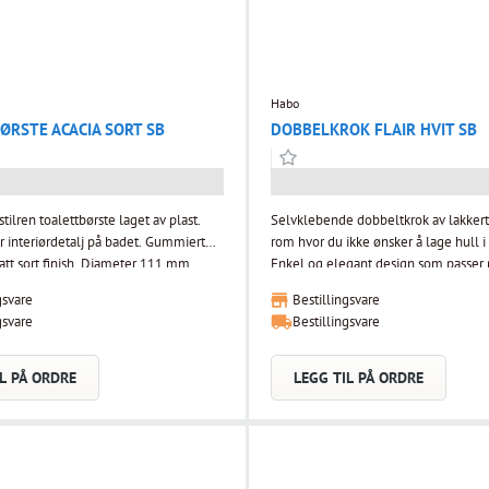
Habo
ØRSTE ACACIA SORT SB
DOBBELKROK FLAIR HVIT SB
ilren toalettbørste laget av plast.
Selvklebende dobbeltkrok av lakkert s
r interiørdetalj på badet. Gummiert
rom hvor du ikke ønsker å lage hull 
att sort finish. Diameter 111 mm.
Enkel og elegant design som passer 
mm.
bad.
gsvare
Bestillingsvare
gsvare
Bestillingsvare
L PÅ ORDRE
LEGG TIL PÅ ORDRE