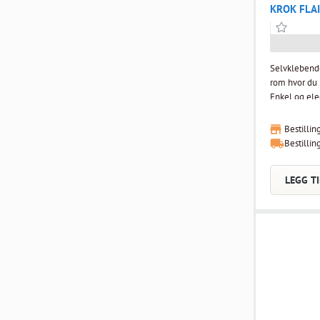
KROK FLAI
Selvklebende 
rom hvor du i
Enkel og ele
bad.
Bestillin
Bestillin
LEGG TI