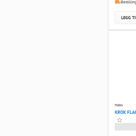
Bestillin
er 15 kg. Be
glass.
LEGG TI
Habo
KROK FLAI