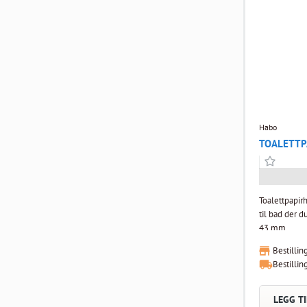
Habo
TOALETTP
Toalettpapirh
til bad der d
43 mm.
Bestillin
Bestillin
LEGG TI