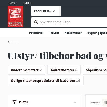
PRIVAT
PROFF
PRODUKTSØK
Favoritter
Trelast
Festemidler
Bygningsplat
Håndverktøy
Maskiner, Verktøy
Takprodukter
Våtrom
Verneutstyr, Bekledning
Bygg og Anlegg
Embal
Utstyr/ tilbehør bad o
Stål og Metaller
Innredning
Dører
Vinduer
Fritid
Uterommet
Hage og Grøntanlegg
Hu
Baderomsmatter
2
Toalettbørster
6
Såpedispens
Instrumentering
Ventilasjon
Interiør og Møble
Øvrige tilbehørsprodukter til baderom
16
Våtrom
Garderobe, Oppbevaring
Industriprodu
Landbruksutstyr
Smøremidler, Olje, Fett
Kontor
FILTER
VISNING