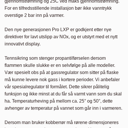
gjennomstrømning og 25C ved maks gjennomstrømning. 
For en tilfredsstillende installasjon bør ikke vanntrykk 
overstige 2 bar inn på varmer.

Den nye generasjonen Pro LXP er godkjent etter nye 
direktiver for lavt utslipp av NOx, og er utstyrt med et nytt 
innovativt display.

Tennsikring som stenger propantilførselen dersom 
flammen skulle slukke er en selvfølge på alle modeller. 
Vær spesielt obs på at gassregulator som sitter på flaske 
må kunne levere nok gass i kortere perioder. Vi anbefaler 
vår spesialregulator til formålet. Dette sikrer pålitelig 
funksjon og ikke minst at du får så varmt vann som du skal 
ha. Temperaturheving på mellom ca. 25° og 50°, dette 
avhenger av temperatur på vannet som går inn i varmeren.

Dersom man bruker kobberrør må rørene dimensjoneres 