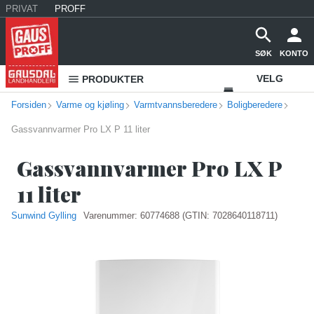
PRIVAT
PROFF
SØK
KONTO
VELG
PRODUKTER
Forsiden
Varme og kjøling
Varmtvannsberedere
Boligberedere
VAREHUS
Gassvannvarmer Pro LX P 11 liter
KONTAKT
OSS
Gassvannvarmer Pro LX P
11 liter
Sunwind Gylling
Varenummer:
60774688
(GTIN: 7028640118711)