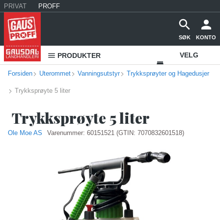
PRIVAT
PROFF
SØK
KONTO
VELG
PRODUKTER
Forsiden
Uterommet
Vanningsutstyr
Trykksprøyter og Hagedusjer
VAREHUS
Trykksprøyte 5 liter
KONTAKT
OSS
Trykksprøyte 5 liter
Ole Moe AS
Varenummer:
60151521
(GTIN: 7070832601518)