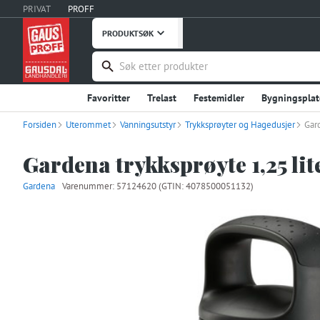
PRIVAT
PROFF
PRODUKTSØK
Favoritter
Trelast
Festemidler
Bygningsplat
Forsiden
Uterommet
Håndverktøy
Vanningsutstyr
Maskiner, Verktøy
Trykksprøyter og Hagedusjer
Takprodukter
Gard
Verneutstyr, Bekledning
Bygg og Anlegg
Embal
Gardena trykksprøyte 1,25 lit
Stål og Metaller
Innredning
Dører
Vinduer
Gardena
Varenummer:
57124620
(GTIN: 4078500051132)
Fritid
Uterommet
Hage og Grøntanlegg
Hu
Instrumentering
Ventilasjon
Interiør og Møble
Våtrom
Garderobe, Oppbevaring
Industriprodu
Landbruksutstyr
Smøremidler, Olje, Fett
Kontor