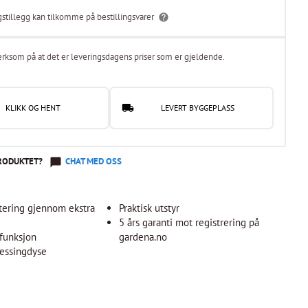
gstillegg kan tilkomme på bestillingsvarer
rksom på at det er leveringsdagens priser som er gjeldende.
KLIKK OG HENT
LEVERT BYGGEPLASS
RODUKTET?
CHAT MED OSS
tering gjennom ekstra
Praktisk utstyr
5 års garanti mot registrering på
funksjon
gardena.no
messingdyse