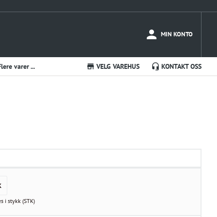
MIN KONTO
Flere varer ...
VELG VAREHUS
KONTAKT OSS
K
es i
stykk
(
STK
)