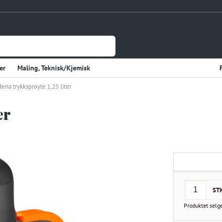
er
Maling, Teknisk/Kjemisk
ena trykksprøyte 1,25 liter
Jernvare
lasje
Tynnplateprofiler Av Stål
er
Gulv og Veggbekledning
sholdning
Elektriske Artikler
r
Varme
Kjøkken, Kjølerom
kter
Sveiseutstyr
ST
rekvisita og Papir
Produktet selg