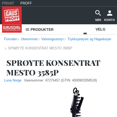
PRIVAT
PROFF
SØK
KONTO
VELG
PRODUKTER
Forsiden
Uterommet
Vanningsutstyr
Trykksprøyter og Hagedusjer
VAREHUS
SPRØYTE KONSENTRAT MESTO 3585P
KONTAKT
OSS
SPRØYTE KONSENTRAT
MESTO 3585P
Luna Norge
Varenummer:
47275457
(GTIN: 4000903358518)