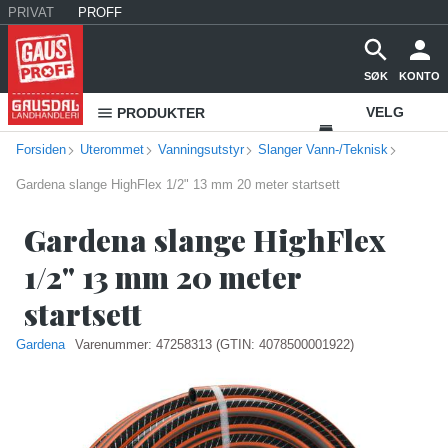
PRIVAT
PROFF
SØK
KONTO
VELG
PRODUKTER
Forsiden
Uterommet
Vanningsutstyr
Slanger Vann-/Teknisk
VAREHUS
Gardena slange HighFlex 1/2" 13 mm 20 meter startsett
KONTAKT
OSS
Gardena slange HighFlex
1/2" 13 mm 20 meter
startsett
Gardena
Varenummer:
47258313
(GTIN: 4078500001922)