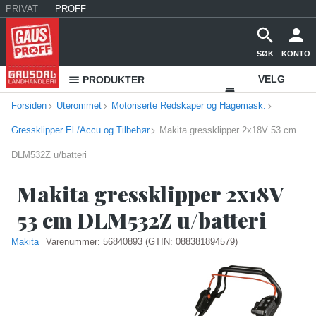
PRIVAT
PROFF
SØK
KONTO
VELG
PRODUKTER
Forsiden
Uterommet
Motoriserte Redskaper og Hagemask.
VAREHUS
Gressklipper El./Accu og Tilbehør
Makita gressklipper 2x18V 53 cm
KONTAKT
DLM532Z u/batteri
OSS
Makita gressklipper 2x18V
53 cm DLM532Z u/batteri
Makita
Varenummer:
56840893
(GTIN: 088381894579)