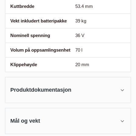
Kuttbredde
53.4
mm
Vekt inkludert batteripakke
39
kg
Nominell spenning
36
V
Volum på oppsamlingsenhet
70
l
Klippehøyde
20
mm
Produktdokumentasjon
Mål og vekt