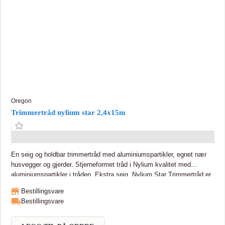
Oregon
Trimmertråd nylium star 2,4x15m
En seig og holdbar trimmertråd med aluminiumspartikler, egnet nær
husvegger og gjerder. Stjerneformet tråd i Nylium kvalitet med
aluminiumspartikler i tråden. Ekstra seig. Nylium Star Trimmertråd er
slitesterk og ideell for trimming av overgrodd gress og ugress. Tråden
Bestillingsvare
inneholder aluminiumspartikler som øker motstandskraften.
Bestillingsvare
Stjerneformenet tråd gir 5 skjærekanter for pene og rene resultater.
Universal passform for bensindrevne treimmere.