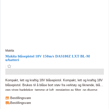
Makita
Makita blåsepistol 18V 150m/s DAS180Z LXT BL-M
u/batteri
Kompakt, lett og kraftig 18V blåsepistol. Kompakt, lett og kraftig 18V
blåsepistol. Brukes til å blåse bort støv fra verktøy og liknende, blåse
opp store badeleker, tømme ut luft, rengjøring av filter, og diverse
blåseoppgaver. Leveres i eske uten batteri og lader, 5 forskjellige
Bestillingsvare
dyser medfølger. Blåsepistolen kan brukes til å fylle og tømme luft.
Bestillingsvare
For å tømme luft trenger man det valgfrie tilbehøret som festes på