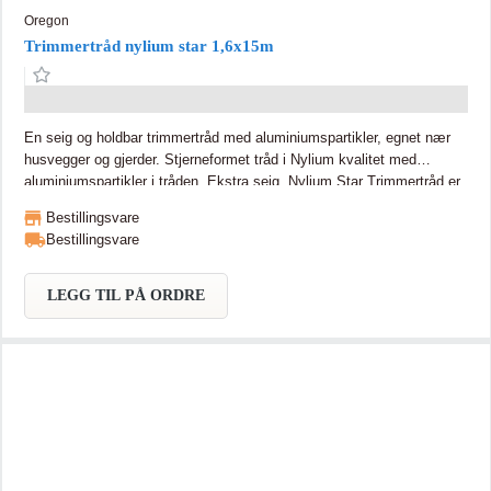
Oregon
Trimmertråd nylium star 1,6x15m
En seig og holdbar trimmertråd med aluminiumspartikler, egnet nær
husvegger og gjerder. Stjerneformet tråd i Nylium kvalitet med
aluminiumspartikler i tråden. Ekstra seig. Nylium Star Trimmertråd er
slitesterk og ideell for trimming av overgrodd gress og ugress. Tråden
Bestillingsvare
inneholder aluminiumspartikler som øker motstandskraften.
Bestillingsvare
Stjerneformenet tråd gir 5 skjærekanter for pene og rene resultater.
Universal passform for bensindrevne treimmere.
LEGG TIL PÅ ORDRE