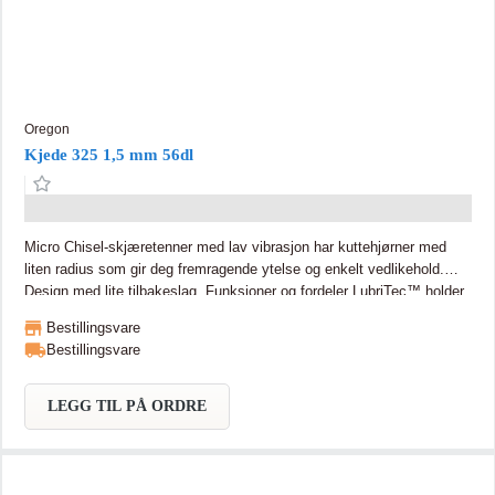
Oregon
Kjede 325 1,5 mm 56dl
Micro Chisel-skjæretenner med lav vibrasjon har kuttehjørner med
liten radius som gir deg fremragende ytelse og enkelt vedlikehold.
Design med lite tilbakeslag. Funksjoner og fordeler LubriTec™ holder
kjede og sverd smurt for mindre friksjon og lengre levetid Blågrå
Bestillingsvare
kuttere gir høykvalitets beskyttelse mot korrosjon Et lett kjede med
Bestillingsvare
myk og rask skjæring i . 325" deling, 1,5mm sporbredde.
Slipeindikatorer på topplaten gjør nøyaktig sliping enklere Eksklusivt
OCS-01 stål gir lengre varighet
LEGG TIL PÅ ORDRE