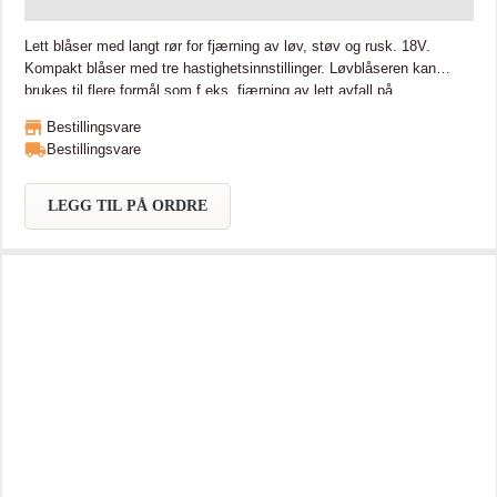
Lett blåser med langt rør for fjærning av løv, støv og rusk. 18V.
Kompakt blåser med tre hastighetsinnstillinger. Løvblåseren kan
brukes til flere formål som f.eks. fjærning av lett avfall på
byggeplasser, rengjøring av utstyr, "rydding" utenfor boliger, på felles
Bestillingsvare
uteområder og ved inngangspartier (kontorer, boliger etc.).
Bestillingsvare
Blåsestyrke 2,5N Med oppsug kan lett og mindre smuss suges opp
(utstyr for oppsug medølger ikke). Batteribeskyttelsen skåner batteri
og maskin mot overbelastning. Leveres med langt rør. Sett for oppsug
LEGG TIL PÅ ORDRE
leveres som tilbehør. Z- modellen leveres uten lader og batteri.
Ønskes kort rør, kan dette bestilles med vare nr. 132025-7 ("ringen"
fra det lange røret, brukes for optimalt feste).