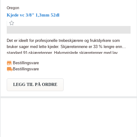
Oregon
Kjede vc 3/8" 1,3mm 52dl
Det er ideelt for profesjonelle trebeskjærere og fruktdyrkere som
bruker sager med lette kjeder. Skjæretennene er 33 % lengre enn
standard 91-skjæretenner. Halvmeislede skjæretenner med lav
vibrasjon gir en aggressiv kuttekant med tolerant slipeprofil og god
Bestillingsvare
evne til å holde seg skarpt. Blågrå skjæretenner gir høykvalitets
Bestillingsvare
beskyttelse mot korrosjon Funksjoner og fordeler LubriTec™ holder
kjede og sverd smurt for mindre friksjon og lengre levetid 91VXL er et
lavprofilkjede med høy ytelse.
LEGG TIL PÅ ORDRE