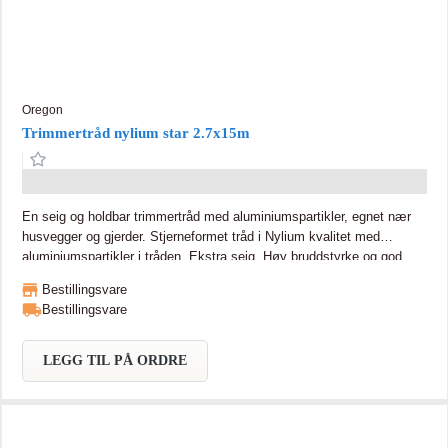
Oregon
Trimmertråd nylium star 2.7x15m
En seig og holdbar trimmertråd med aluminiumspartikler, egnet nær
husvegger og gjerder. Stjerneformet tråd i Nylium kvalitet med
aluminiumspartikler i tråden. Ekstra seig. Høy bruddstyrke og god
skjæreevne Nylium Star Trimmertråd er slitesterk og ideell for
Bestillingsvare
trimming av overgrodd gress og ugress. Tråden inneholder
Bestillingsvare
aluminiumspartikler som øker motstandskraften. Stjerneformenet tråd
gir 5 skjærekanter for pene og rene resultater. Universal passform for
bensindrevne treimmere.
LEGG TIL PÅ ORDRE