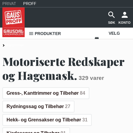
PRIVAT
PROFF
SØK
KONTO
VELG
PRODUKTER
VAREHUS
Uterommet
KONTAKT
Motoriserte Redskaper
OSS
og Hagemask.
329 varer
Gress-, Kanttrimmer og Tilbehør
84
Rydningssag og Tilbehør
27
Hekk- og Grensakser og Tilbehør
31