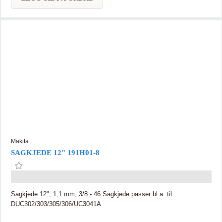
standard trimmerhoder designet for 2mm tråd.
Makita
SAGKJEDE 12" 191H01-8
Sagkjede 12", 1,1 mm, 3/8 - 46 Sagkjede passer bl.a. til:
DUC302/303/305/306/UC3041A