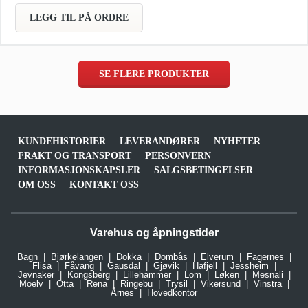
baksiden av maskinen over viften. Man velger mellom 4 forskjellige
styrker slik at man får tilpasset bruksområdet.
LEGG TIL PÅ ORDRE
SE FLERE PRODUKTER
KUNDEHISTORIER
LEVERANDØRER
NYHETER
FRAKT OG TRANSPORT
PERSONVERN
INFORMASJONSKAPSLER
SALGSBETINGELSER
OM OSS
KONTAKT OSS
Varehus og åpningstider
Bagn
Bjørkelangen
Dokka
Dombås
Elverum
Fagernes
Flisa
Fåvang
Gausdal
Gjøvik
Hafjell
Jessheim
Jevnaker
Kongsberg
Lillehammer
Lom
Løken
Mesnali
Moelv
Otta
Rena
Ringebu
Trysil
Vikersund
Vinstra
Årnes
Hovedkontor