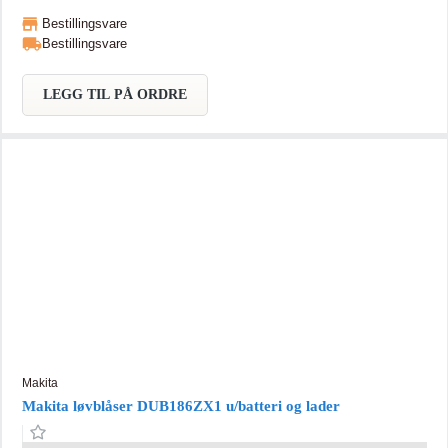
aluminiumspartikler som øker motstandskraften. Stjerneformenet tråd
Bestillingsvare
gir 5 skjærekanter for pene og rene resultater. Universal passform for
Bestillingsvare
bensindrevne treimmere.
LEGG TIL PÅ ORDRE
Makita
Makita løvblåser DUB186ZX1 u/batteri og lader