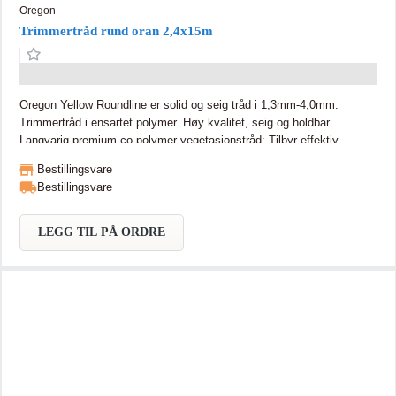
Oregon
Trimmertråd rund oran 2,4x15m
Oregon Yellow Roundline er solid og seig tråd i 1,3mm-4,0mm.
Trimmertråd i ensartet polymer. Høy kvalitet, seig og holdbar.
Langvarig premium co-polymer vegetasjonstråd: Tilbyr effektiv
klipping av ugress og gress i hagen din eller utendørs, raskt og
Bestillingsvare
enkelt, når du trimmer plenen eller kanter. Ideell for huseiere, gartnere
Bestillingsvare
og gjør-det-selv-folk: Praktisk, brukervennlig og lett å erstatte.
Kompakt, plassbesparende emballasje hjelper til med å holde
trimmertråden pen og flokefri. Egnet økonomialternativ. Passer alle
LEGG TIL PÅ ORDRE
standard trimmerhoder designet for 2,4mm tråd.