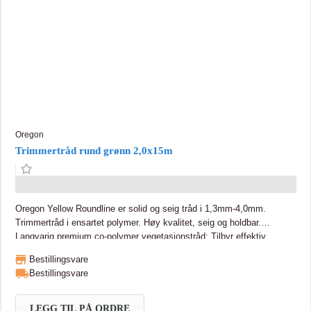
Oregon
Trimmertråd rund grønn 2,0x15m
Oregon Yellow Roundline er solid og seig tråd i 1,3mm-4,0mm.
Trimmertråd i ensartet polymer. Høy kvalitet, seig og holdbar.
Langvarig premium co-polymer vegetasjonstråd: Tilbyr effektiv
klipping av ugress og gress i hagen din eller utendørs, raskt og
Bestillingsvare
enkelt, når du trimmer plenen eller kanter. Ideell for huseiere, gartnere
Bestillingsvare
og gjør-det-selv-folk: Praktisk, brukervennlig og lett å erstatte.
Kompakt, plassbesparende emballasje hjelper til med å holde
trimmertråden pen og flokefri. Egnet økonomialternativ. Passer alle
LEGG TIL PÅ ORDRE