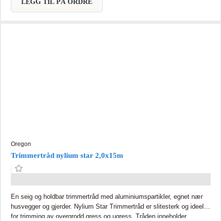
LEGG TIL PÅ ORDRE
Oregon
Trimmertråd nylium star 2,0x15m
En seig og holdbar trimmertråd med aluminiumspartikler, egnet nær
husvegger og gjerder. Nylium Star Trimmertråd er slitesterk og ideell
for trimming av overgrodd gress og ugress. Tråden inneholder