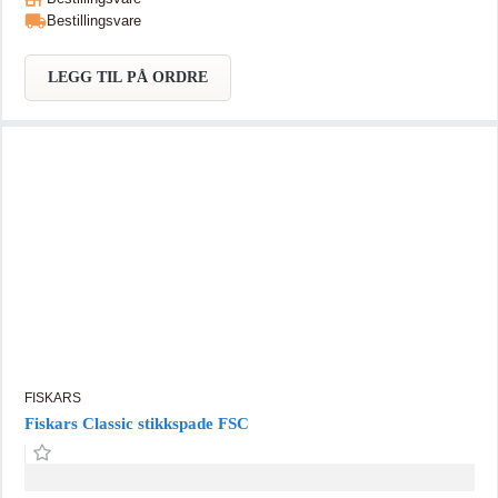
Benyttes til å hakke is i trapper og fortau, i rennestener og på
Bestillingsvare
helleganger. Et godt redskap for deg som vi holde underlaget isfritt
hele vinteren.
LEGG TIL PÅ ORDRE
FISKARS
Fiskars Classic stikkspade FSC