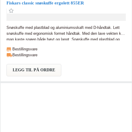
Fiskars classic snøskuffe ergolett 855ER
Snøskuffe med plastblad og aluminiumsskaft med D-håndtak. Lett
snøskuffe med ergonomisk formet håndtak. Med den lave vekten kan
man kaste snøen både høyt og langt. Snøskuffe med plastblad og
aluminiumsskaft med D-håndtak. Skaftet er ergonomisk utformen,
Bestillingsvare
som gjør at snøryddingen kan utføres med rett rygg.
Bestillingsvare
LEGG TIL PÅ ORDRE