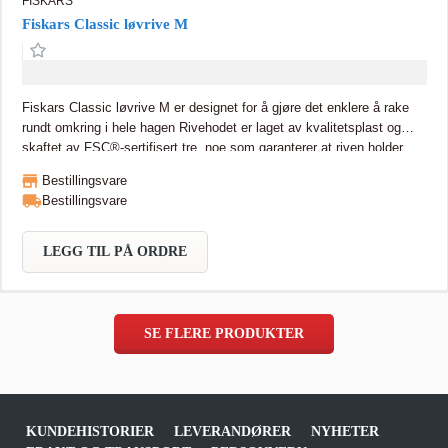
FISKARS
Fiskars Classic løvrive M
Fiskars Classic løvrive M er designet for å gjøre det enklere å rake
rundt omkring i hele hagen Rivehodet er laget av kvalitetsplast og
skaftet av FSC®-sertifisert tre, noe som garanterer at riven holder
lenge​ Tindene er buet for at ikke løv, kvister og avfall skal sette seg
Bestillingsvare
fast mens du raker​ 170 cm lang​ 23 tinder
Bestillingsvare
LEGG TIL PÅ ORDRE
SE FLERE PRODUKTER
KUNDEHISTORIER
LEVERANDØRER
NYHETER