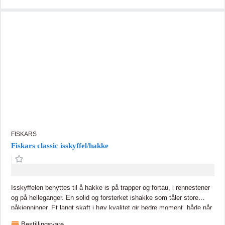
FISKARS
Fiskars classic isskyffel/hakke
Isskyffelen benyttes til å hakke is på trapper og fortau, i rennestener
og på helleganger. En solid og forsterket ishakke som tåler store
påkjenninger. Et langt skaft i høy kvalitet gir bedre moment, både når
den skal brukes som en ishakke, men også som barkespade.
Bestillingsvare