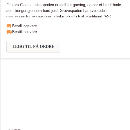
Fiskars Classic stikkspaden er idell for graving, og har et bredt hode
som trenger gjennom hard jord. Gravespaden har sveisede
overganger for eksepsjonell styrke, skaft i FSC-sertifisert (FSC
C108780) tre og et behagelig, D-formet håndtak som passer for
Bestillingsvare
hender av alle størrelser, både med og uten hansker. Autentisk og
Bestillingsvare
slitesterkt - grav med Fiskars Classic.
LEGG TIL PÅ ORDRE