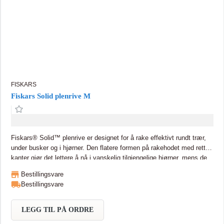
FISKARS
Fiskars Solid plenrive M
Fiskars® Solid™ plenrive er designet for å rake effektivt rundt trær,
under busker og i hjørner. Den flatere formen på rakehodet med rette
kanter gjør det lettere å nå i vanskelig tilgjengelige hjørner, mens de
buede tindene sparer tid ved å redusere mengden blader og kvister
Bestillingsvare
som setter seg fast. Det lange, praktiske håndtaket laget av lett
Bestillingsvare
aluminium varer sesong etter sesong. Lengde: 1 690 mm. Med 23
pinner.
LEGG TIL PÅ ORDRE