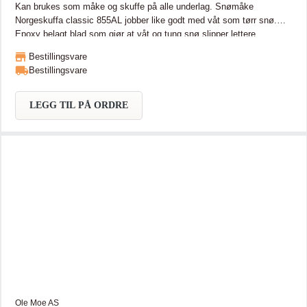
Kan brukes som måke og skuffe på alle underlag. Snømåke
Norgeskuffa classic 855AL jobber like godt med våt som tørr snø.
Epoxy belagt blad som gjør at våt og tung snø slipper lettere.
Fleksibelt plastgrep på skaftet for bedre stabilitet ved tyngre last.
Bestillingsvare
Bestillingsvare
LEGG TIL PÅ ORDRE
Ole Moe AS