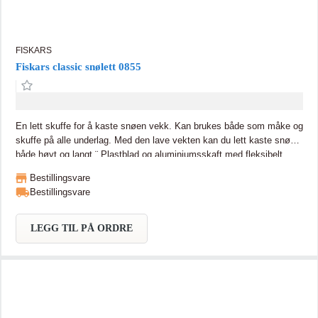
FISKARS
Fiskars classic snølett 0855
En lett skuffe for å kaste snøen vekk. Kan brukes både som måke og
skuffe på alle underlag. Med den lave vekten kan du lett kaste snøen
både høyt og langt.¨ Plastblad og aluminiumsskaft med fleksibelt
plastgrep for bedre stabilitet.
Bestillingsvare
Bestillingsvare
LEGG TIL PÅ ORDRE