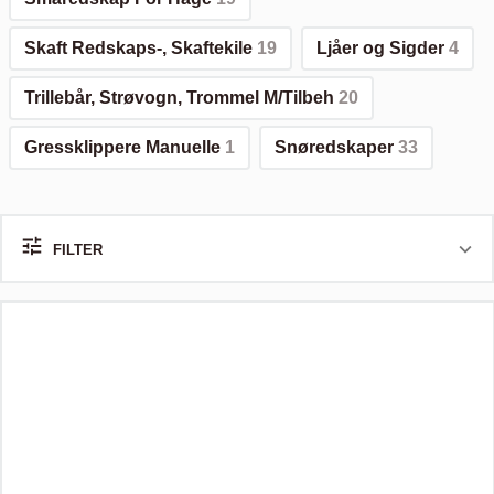
Skaft Redskaps-, Skaftekile
19
Ljåer og Sigder
4
Trillebår, Strøvogn, Trommel M/Tilbeh
20
Gressklippere Manuelle
1
Snøredskaper
33
FILTER