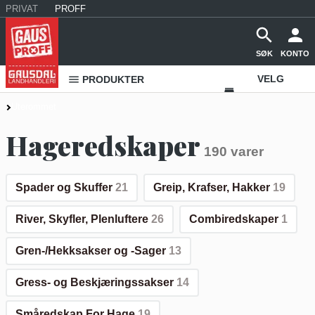
PRIVAT
PROFF
SØK
KONTO
VELG
PRODUKTER
VAREHUS
Uterommet
KONTAKT
Hageredskaper
190 varer
OSS
Spader og Skuffer
21
Greip, Krafser, Hakker
19
River, Skyfler, Plenluftere
26
Combiredskaper
1
Gren-/Hekksakser og -Sager
13
Gress- og Beskjæringssakser
14
Småredskap For Hage
19