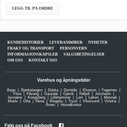
LEGG TIL PÅ ORDRE
KUNDEHISTORIER
LEVERANDØRER
NYHETER
FRAKT OG TRANSPORT
PERSONVERN
INFORMASJONSKAPSLER
SALGSBETINGELSER
OM OSS
KONTAKT OSS
Varehus og åpningstider
Bagn
Bjørkelangen
Dokka
Dombås
Elverum
Fagernes
Flisa
Fåvang
Gausdal
Gjøvik
Hafjell
Jessheim
Jevnaker
Kongsberg
Lillehammer
Lom
Løken
Mesnali
Moelv
Otta
Rena
Ringebu
Trysil
Vikersund
Vinstra
Årnes
Hovedkontor
Følg oss på Facebook