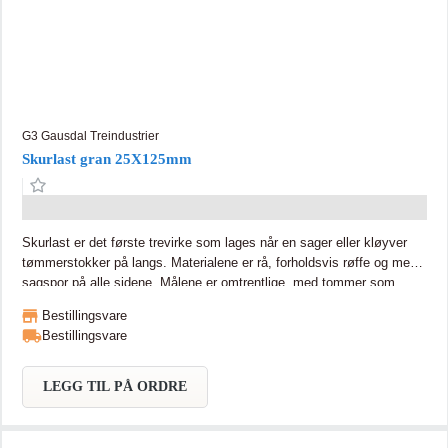
G3 Gausdal Treindustrier
Skurlast gran 25X125mm
Skurlast er det første trevirke som lages når en sager eller kløyver
tømmerstokker på langs. Materialene er rå, forholdsvis røffe og med
sagspor på alle sidene. Målene er omtrentlige, med tommer som
utgangspunkt. Slik skurlast kalles også uhøvlet trelast, og bruken
Bestillingsvare
begrenser seg som regel til billige materialer som forskalingsbord,
Bestillingsvare
grov kledning og liknende.
LEGG TIL PÅ ORDRE