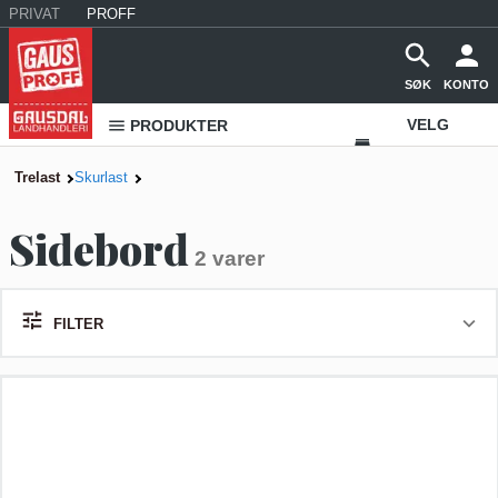
PRIVAT
PROFF
SØK
KONTO
VELG
PRODUKTER
VAREHUS
Trelast
Skurlast
KONTAKT
Sidebord
OSS
2 varer
FILTER