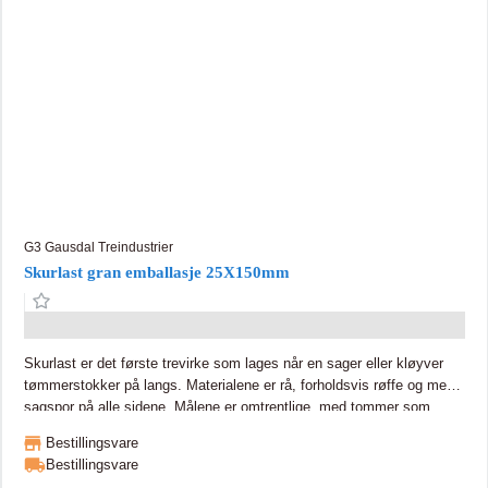
G3 Gausdal Treindustrier
Skurlast gran emballasje 25X150mm
Skurlast er det første trevirke som lages når en sager eller kløyver
tømmerstokker på langs. Materialene er rå, forholdsvis røffe og med
sagspor på alle sidene. Målene er omtrentlige, med tommer som
utgangspunkt. Slik skurlast kalles også uhøvlet trelast, og bruken
Bestillingsvare
begrenser seg som regel til billige materialer som forskalingsbord,
Bestillingsvare
grov kledning og liknende.