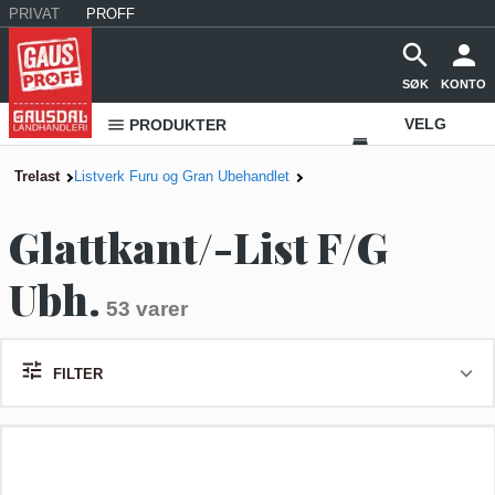
PRIVAT
PROFF
SØK
KONTO
VELG
PRODUKTER
VAREHUS
Trelast
Listverk Furu og Gran Ubehandlet
KONTAKT
Glattkant/-List F/G
OSS
Ubh.
53 varer
FILTER