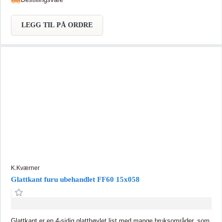
LEGG TIL PÅ ORDRE
K.Kværner
Glattkant furu ubehandlet FF60 15x058
Glattkant er en 4-sidig glatthøvlet list med mange bruksområder, som