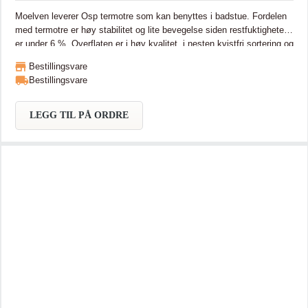
Moelven leverer Osp termotre som kan benyttes i badstue. Fordelen
med termotre er høy stabilitet og lite bevegelse siden restfuktigheten
er under 6 %. Overflaten er i høy kvalitet, i nesten kvistfri sortering og
renholdet dermed lett. Moelven leverer Osp termotre som kan
Bestillingsvare
benyttes i badstue. Fordelen med termotre er høy stabilitet og lite
Bestillingsvare
bevegelse siden restfuktigheten er under 6 %. Overflaten er i høy
kvalitet , i nesten kvistfri sortering og renholdet dermed lett.
LEGG TIL PÅ ORDRE