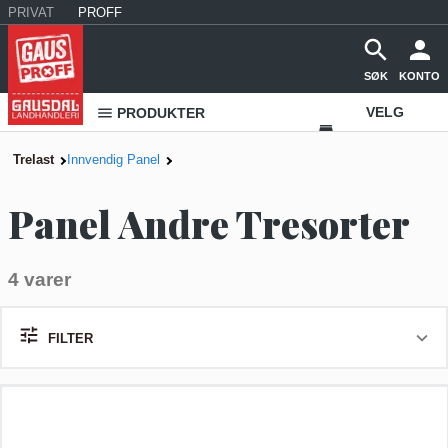
PRIVAT
PROFF
SØK
KONTO
VELG
PRODUKTER
VAREHUS
Trelast
Innvendig Panel
KONTAKT
Panel Andre Tresorter
OSS
4 varer
FILTER