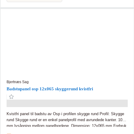
Bjertnæs Sag
Badstupanel osp 12x065 skyggerund kvistfri
Kvistfri panel til badstu av Osp i profilen skygge rund Profil: Skygge
rund Skygge rund er en enkel panelprofil med avrundede kanter. 10
mm lysåpning mellom panelbordene. Dimensjon: 12x065 mm Forbruk
pr m2: 17,24 lm