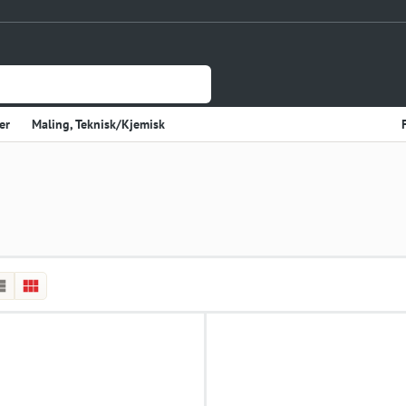
er
Maling, Teknisk/Kjemisk
Jernvare
lasje
Tynnplateprofiler Av Stål
Gulv og Veggbekledning
sholdning
Elektriske Artikler
r
Varme
Kjøkken, Kjølerom
kter
Sveiseutstyr
rekvisita og Papir