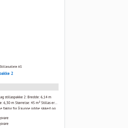
nko eller skade av materiell blir
skade av materiell blir etterfakturert.
.
tillasutleie AS
spakke 2
lag stillaspakke 2: Bredde: 6,14 m
,30 m Størrelse: 45 m² Stillas er
 faktor for å kunne jobbe sikkert og
høyden. Enten du driver med nybygg,
gsvare
g eller andre typer prosjekter, sørger vi
gsvare
kvalitetssikrede stillasløsninger som