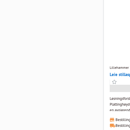
Eventuell ma
etterfakturert
Lillehammer S
Leie stilla
Løsningsfors
Plattinghøyde: 6
en avgjørende
effektivt i 
Bestillin
rehabiliterin
Bestillin
for å levere 