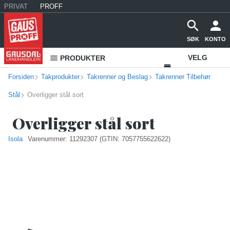
PRIVAT
PROFF
SØK
KONTO
VELG
PRODUKTER
Forsiden
Takprodukter
Takrenner og Beslag
Takrenner Tilbehør
VAREHUS
Stål
Overligger stål sort
KONTAKT
OSS
Overligger stål sort
Isola
Varenummer:
11292307
(GTIN: 7057755622622)