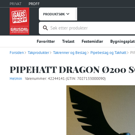
PRIVAT
PROFF
PRODUKTSØK
Favoritter
Trelast
Festemidler
Bygningsplat
Forsiden
Takprodukter
Håndverktøy
Takrenner og Beslag
Maskiner, Verktøy
Pipebeslag og Takhatt
Takprodukter
PI
Verneutstyr, Bekledning
Bygg og Anlegg
Embal
PIPEHATT DRAGON Ø200 
Stål og Metaller
Innredning
Dører
Vinduer
Helmin
Varenummer:
42244141
(GTIN: 7027133000090)
Fritid
Uterommet
Hage og Grøntanlegg
Hu
Instrumentering
Ventilasjon
Interiør og Møble
Våtrom
Garderobe, Oppbevaring
Industriprodu
Landbruksutstyr
Smøremidler, Olje, Fett
Kontor