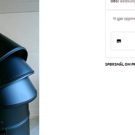
OBS!
Bestillin
Vi gjør oppme
SPØRSMÅL OM P