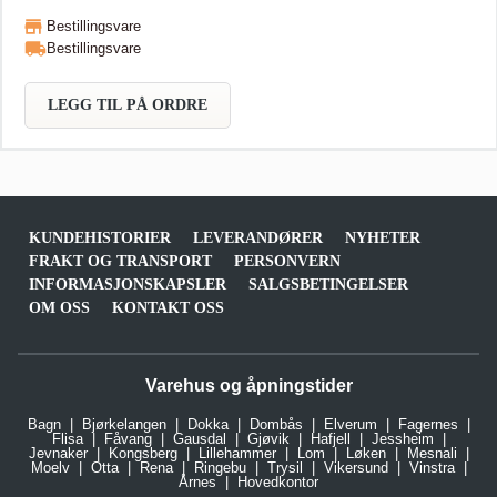
Bestillingsvare
Bestillingsvare
LEGG TIL PÅ ORDRE
KUNDEHISTORIER
LEVERANDØRER
NYHETER
FRAKT OG TRANSPORT
PERSONVERN
INFORMASJONSKAPSLER
SALGSBETINGELSER
OM OSS
KONTAKT OSS
Varehus og åpningstider
Bagn
Bjørkelangen
Dokka
Dombås
Elverum
Fagernes
Flisa
Fåvang
Gausdal
Gjøvik
Hafjell
Jessheim
Jevnaker
Kongsberg
Lillehammer
Lom
Løken
Mesnali
Moelv
Otta
Rena
Ringebu
Trysil
Vikersund
Vinstra
Årnes
Hovedkontor