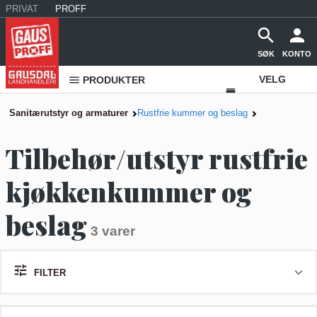
PRIVAT
PROFF
SØK
KONTO
VELG
PRODUKTER
VAREHUS
Sanitærutstyr og armaturer
Rustfrie kummer og beslag
KONTAKT
Tilbehør/utstyr rustfrie
OSS
kjøkkenkummer og
beslag
3 varer
FILTER