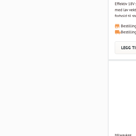
Effektiv 18V
med lav vekt.
forhold til størrelse. 3 i
pendelbevege
Bestillin
veksle mellom a
Bestillin
hastighetsko
kapasiteten for t
valg når du b
LEGG TI
panel.
Milwaukee