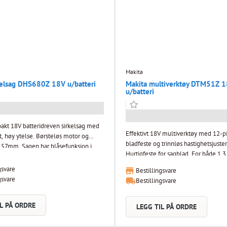
Makita
kelsag DHS680Z 18V u/batteri
Makita multiverktøy DTM51Z 
u/batteri
akt 18V batteridreven sirkelsag med
Effektivt 18V multiverktøy med 12-p
t, høy ytelse. Børsteløs motor og
bladfeste og trinnløs hastighetsjuster
57mm. Sagen har blåsefunksjon i
Hurtigfeste for sagblad. For både 1,
åse støv bort fra siktlinjen og LED-lys.
batteri. Verktøyløst bytte av blader. Mykstart,
 165mm blad. Svært effektiv
gsvare
Bestillingsvare
gjenstartbeskyttelse og justerbar hast
teløs motor og automatisk justering
gsvare
Bestillingsvare
6.000 til 20.000 svingninger pr.min. 
. Deksel og plan i magnesium for lav
total svingning. Z-modeller leveres uten batteri og
lader. Bladet pendler 1,6 grader både
L PÅ ORDRE
LEGG TIL PÅ ORDRE
rallellanlegg
venstre. Varsellampe indikerer når de
på batteri. Ergonomisk utformet og g