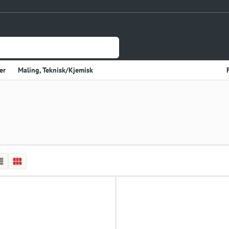
er
Maling, Teknisk/Kjemisk
Jernvare
lasje
Tynnplateprofiler Av Stål
Gulv og Veggbekledning
sholdning
Elektriske Artikler
r
Varme
Kjøkken, Kjølerom
kter
Sveiseutstyr
rekvisita og Papir