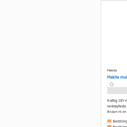
0. Brukerfordeler: Robust magnesiumsdeksel
bidrar til la
og lengre le
Batteribesky
overbelastnin
uønsket star
støvdyse. Va
batterikapasi
lader og koff
Makita
Makita mul
Kraftig 18V 
verktøyfeste 
Brukes til e
sliping av tr
Bestillin
betong. DTM52 har en kraftig børsteløs motor,
Bestillin