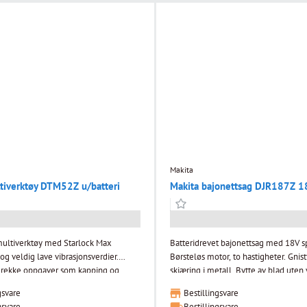
gummibelagt og sikkert grep. Vekt: 2
v vekt. Børsteløs motor - vedlikeholdsfri
vetid. LED-arbeidsbelysning.
ttelse skåner batteri og maskin mot
g. Sikkerhetsbryter for å hindre
t. Ergonomisk utformet grep. Avtagbar
rsellampe for gjenstående
tet. Z-modeller leveres uten batterier,
ert.
Makita
tiverktøy DTM52Z u/batteri
Makita bajonettsag DJR187Z 18
multiverktøy med Starlock Max
Batteridrevet bajonettsag med 18V s
og veldig lave vibrasjonsverdier.
Børsteløs motor, to hastigheter. Gnistf
n rekke oppgaver som kapping og
skjæring i metall. Bytte av blad uten 
e, stål, epoxy, fugemasse, flislim og
Brukerfordeler: Verktøyløst bladbytte
gsvare
Bestillingsvare
stødig arbeidsgrep. LED-arbeidsbely
gsvare
Bestillingsvare