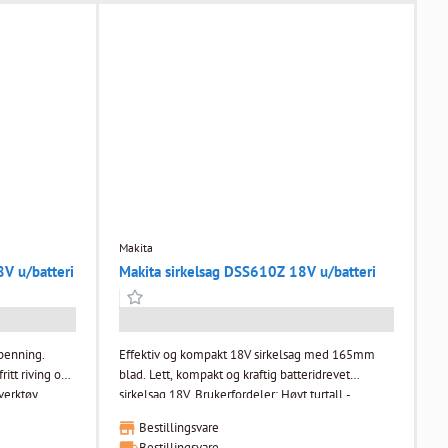
starter kappet i rolig tempo slik at du får kontroll,
,2 kg
og så øker hastigheten når belastningen øker. Soft-
start funksjonen reduserer også brukeren mot
vibrasjon når maskinen går på tomgang. Bryterlås
for å la maskinen gå uten at du trenger å holde
inne bryteren.
Makita
V u/batteri
Makita sirkelsag DSS610Z 18V u/batteri
penning.
Effektiv og kompakt 18V sirkelsag med 165mm
ritt riving og
blad. Lett, kompakt og kraftig batteridrevet
verktøy.
sirkelsag 18V. Brukerfordeler: Høyt turtall -
. Sikkert og
3700(rpm). Utblåsfunksjon som blåser spon bort
Bestillingsvare
sning.
fra sagelinjen for bedre sikt. Sikkerhetsbryter for å
Bestillingsvare