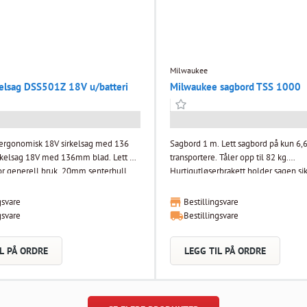
Milwaukee
kelsag DSS501Z 18V u/batteri
Milwaukee sagbord TSS 1000
ergonomisk 18V sirkelsag med 136
Sagbord 1 m. Lett sagbord på kun 6,63 kg. Enkelt å
transportere. Tåler opp til 82 kg.
or generell bruk. 20mm senterhull,
Hurtigutløserbrakett holder sagen sik
ms, 2,7Kg og 3600rpm. Kan vippes
Ettpunkts benjustering for støtte til u
r. Blåsefunksjon for støvfri sikt av
underlag . Komfortabel arbeidshøyd
gsvare
Bestillingsvare
agblad og parallellanlegg følger med.
gsvare
Bestillingsvare
1mm. Z-modeller leveres uten
er og koffert.
L PÅ ORDRE
LEGG TIL PÅ ORDRE