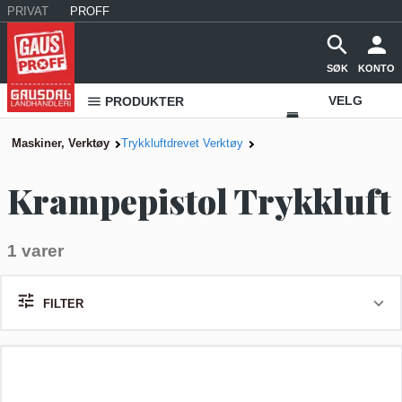
PRIVAT
PROFF
SØK
KONTO
VELG
PRODUKTER
VAREHUS
Maskiner, Verktøy
Trykkluftdrevet Verktøy
KONTAKT
Krampepistol Trykkluft
OSS
1 varer
FILTER