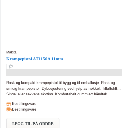
Makita
Krampepistol AT1150A 11mm
Rask og kompakt krampepistol til bygg og til emballasje. Rask og
smidig krampepistol. Dybdejustering ved hjelp av nøkkel. Tilluftsfilter.
Singel eller sekvens skyting. Komfortabelt gummiert håndtak.
Overskuddsluft kan dreies i ønsket retning. Klammerbredde 11mm.
Bestillingsvare
Bestillingsvare
LEGG TIL PÅ ORDRE