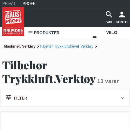
PRIVAT
PROFF
SØK
KONTO
VELG
PRODUKTER
VAREHUS
Maskiner, Verktøy
Tilbehør Trykkluftdrevet Verktøy
KONTAKT
Tilbehør
OSS
Trykkluft.Verktøy
13 varer
FILTER