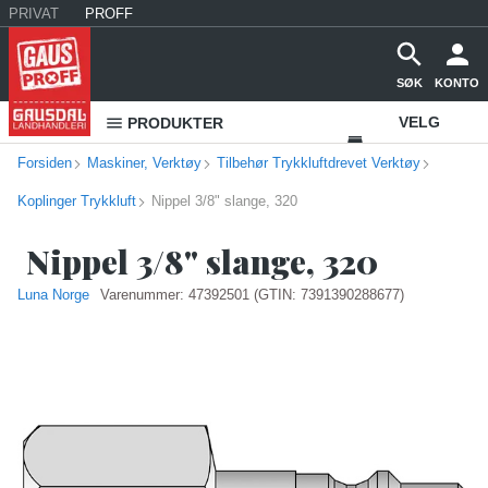
PRIVAT
PROFF
SØK
KONTO
VELG
PRODUKTER
Forsiden
Maskiner, Verktøy
Tilbehør Trykkluftdrevet Verktøy
VAREHUS
Koplinger Trykkluft
Nippel 3/8" slange, 320
KONTAKT
OSS
Nippel 3/8" slange, 320
Luna Norge
Varenummer:
47392501
(GTIN: 7391390288677)