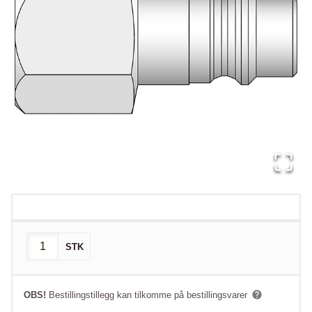
STK
OBS!
Bestillingstillegg kan tilkomme på bestillingsvarer