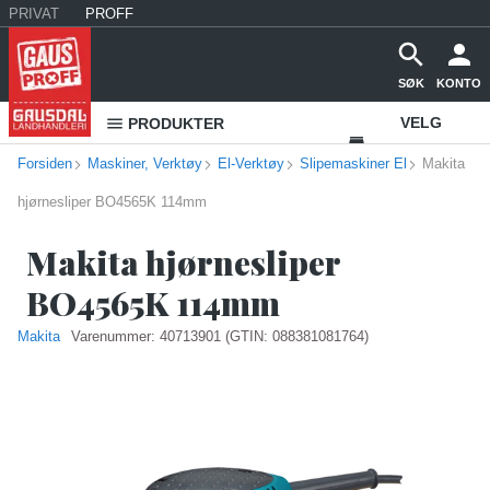
PRIVAT
PROFF
SØK
KONTO
VELG
PRODUKTER
Forsiden
Maskiner, Verktøy
El-Verktøy
Slipemaskiner El
VAREHUS
Makita
hjørnesliper BO4565K 114mm
KONTAKT
OSS
Makita hjørnesliper
BO4565K 114mm
Makita
Varenummer:
40713901
(GTIN: 088381081764)