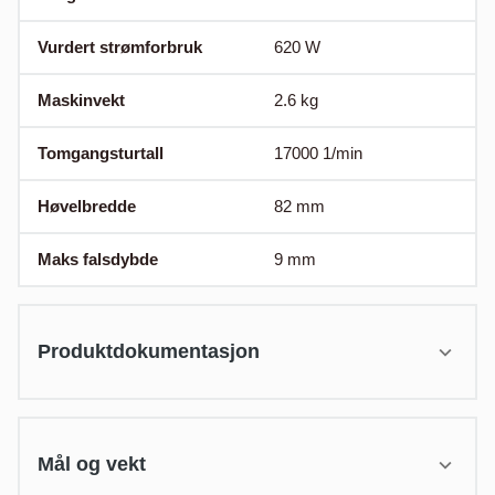
Vurdert strømforbruk
620
W
Maskinvekt
2.6
kg
Tomgangsturtall
17000
1/min
Høvelbredde
82
mm
Maks falsdybde
9
mm
Produktdokumentasjon
Mål og vekt