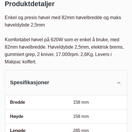
Produktdetaljer
Enkel og presis høvel med 82mm høvelbredde og maks 
høveldybde 2,5mm

Komfortabel høvel på 620W som er enkel å bruke, med 
82mm høvelbredde. Høveldybde 2,5mm, elektrisk brems, 
gummiert grep, 2 kniver, 17.000rpm. 2,6Kg. Levers i 
Makpac koffert.
Spesifikasjoner
Bredde
158
mm
Høyde
158
mm
Lengde
285
mm