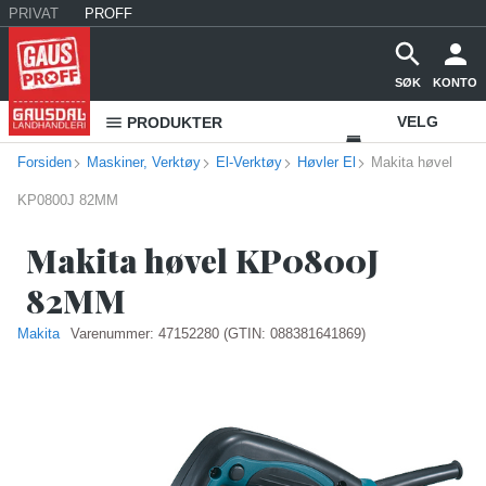
PRIVAT
PROFF
SØK
KONTO
VELG
PRODUKTER
Forsiden
Maskiner, Verktøy
El-Verktøy
Høvler El
Makita høvel
VAREHUS
KP0800J 82MM
KONTAKT
OSS
Makita høvel KP0800J
82MM
Makita
Varenummer:
47152280
(GTIN: 088381641869)