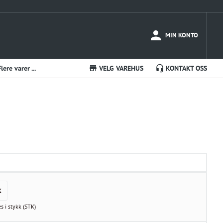
MIN KONTO
Flere varer ...
VELG VAREHUS
KONTAKT OSS
K
es i
stykk
(
STK
)