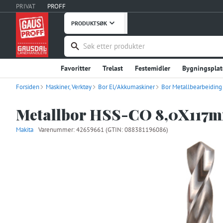
PRIVAT
PROFF
PRODUKTSØK
Favoritter
Trelast
Festemidler
Bygningsplat
Forsiden
Maskiner, Verktøy
Håndverktøy
Bor El/Akkumaskiner
Maskiner, Verktøy
Bor Metallbearbeiding
Takprodukter
Verneutstyr, Bekledning
Bygg og Anlegg
Embal
Metallbor HSS-CO 8,0X117
Stål og Metaller
Innredning
Dører
Vinduer
Makita
Varenummer:
42659661
(GTIN: 088381196086)
Fritid
Uterommet
Hage og Grøntanlegg
Hu
Instrumentering
Ventilasjon
Interiør og Møble
Våtrom
Garderobe, Oppbevaring
Industriprodu
Landbruksutstyr
Smøremidler, Olje, Fett
Kontor