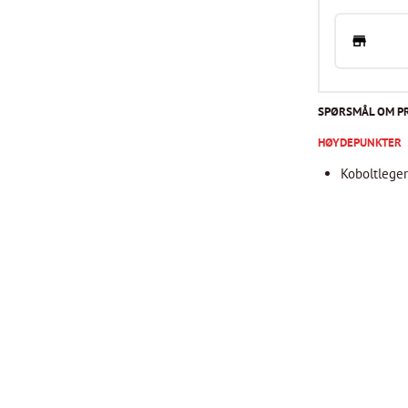
SPØRSMÅL OM P
HØYDEPUNKTER
Koboltleger