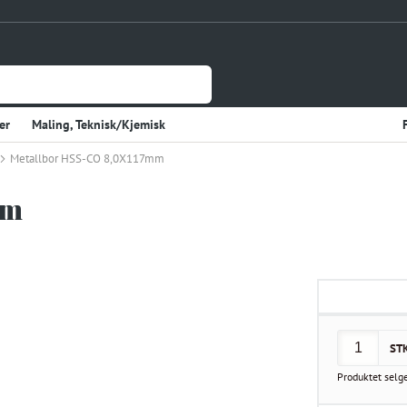
er
Maling, Teknisk/Kjemisk
Metallbor HSS-CO 8,0X117mm
Jernvare
lasje
Tynnplateprofiler Av Stål
mm
Gulv og Veggbekledning
sholdning
Elektriske Artikler
r
Varme
Kjøkken, Kjølerom
kter
Sveiseutstyr
ST
rekvisita og Papir
Produktet selg