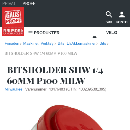
PRIVAT
PROFF
SØK
KONTO
VELG
PRODUKTER
Forsiden
Maskiner, Verktøy
Bits, El/Akkumaskiner
Bits
VAREHUS
BITSHOLDER SHW 1/4 60MM P100 MILW
KONTAKT
OSS
BITSHOLDER SHW 1/4
60MM P100 MILW
Milwaukee
Varenummer:
48476483
(GTIN: 4002395381395)