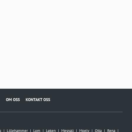
OM OSS
KONTAKT OSS
g
Lillehammer
Lom
Løken
Mesnali
Moelv
Otta
Rena