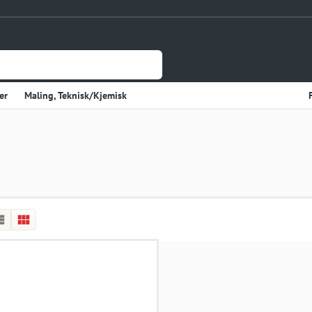
er
Maling, Teknisk/Kjemisk
Jernvare
lasje
Tynnplateprofiler Av Stål
Gulv og Veggbekledning
sholdning
Elektriske Artikler
r
Varme
Kjøkken, Kjølerom
kter
Sveiseutstyr
rekvisita og Papir