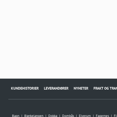
KUNDEHISTORIER
LEVERANDØRER
NYHETER
FRAKT OG TRA
Bagn
Bjørkelangen
Dokka
Dombås
Elverum
Fagernes
Fl