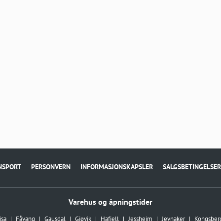
NSPORT
PERSONVERN
INFORMASJONSKAPSLER
SALGSBETINGELSER
Varehus og åpningstider
isa
Fåvang
Gausdal
Gjøvik
Hafjell
Jessheim
Jevnaker
Kongsber