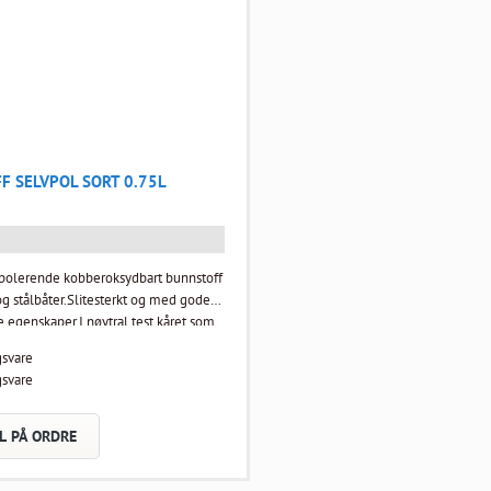
F SELVPOL SORT 0.75L
lvpolerende kobberoksydbart bunnstoff
 og stålbåter.Slitesterkt og med gode
 egenskaper.I nøytral test kåret som
e i sitt slag.Tynner:White Spirit.
gsvare
lvpolerende kobberoksydbart bunnstoff
gsvare
 og stålbåter.Slitesterkt og med gode
 egenskaper.I nøytral test kåret som
e i sitt slag.Tynner:White Spirit.
L PÅ ORDRE