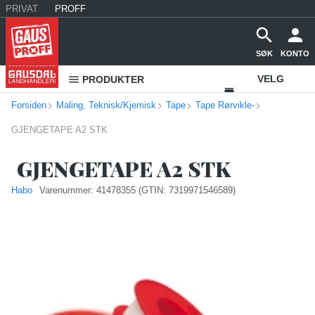
PRIVAT
PROFF
SØK
KONTO
VELG
PRODUKTER
Forsiden
Maling, Teknisk/Kjemisk
Tape
Tape Rørvikle-
VAREHUS
GJENGETAPE A2 STK
KONTAKT
OSS
GJENGETAPE A2 STK
Habo
Varenummer:
41478355
(GTIN: 7319971546589)