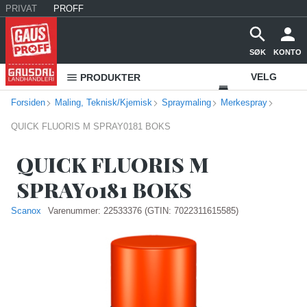
PRIVAT
PROFF
SØK
KONTO
VELG
PRODUKTER
Forsiden
Maling, Teknisk/Kjemisk
Spraymaling
Merkespray
VAREHUS
QUICK FLUORIS M SPRAY0181 BOKS
KONTAKT
OSS
QUICK FLUORIS M
SPRAY0181 BOKS
Scanox
Varenummer:
22533376
(GTIN: 7022311615585)