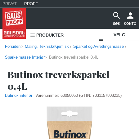
PRIVAT
PROFF
SØK
KONTO
VELG
PRODUKTER
Forsiden
Maling, Teknisk/Kjemisk
Sparkel og Avrettingsmasse
VAREHUS
Sparkelmasse Interiør
Butinox treverksparkel 0,4L
KONTAKT
OSS
Butinox treverksparkel
0,4L
Butinox interiør
Varenummer:
60050050
(GTIN: 7031157808235)