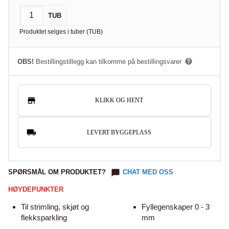
TUB
Produktet selges i
tuber
(
TUB
)
OBS!
Bestillingstillegg kan tilkomme på bestillingsvarer
KLIKK OG HENT
LEVERT BYGGEPLASS
SPØRSMÅL OM PRODUKTET?
CHAT MED OSS
HØYDEPUNKTER
Til strimling, skjøt og
Fyllegenskaper 0 - 3
flekksparkling
mm