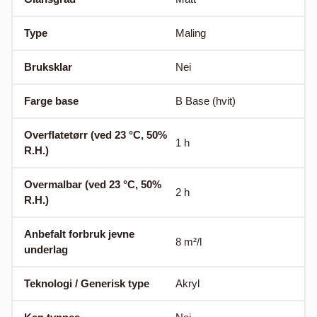
Type
Maling
Bruksklar
Nei
Farge base
B Base (hvit)
Overflatetørr (ved 23 °C, 50%
1
h
R.H.)
Overmalbar (ved 23 °C, 50%
2
h
R.H.)
Anbefalt forbruk jevne
8
m²/l
underlag
Teknologi / Generisk type
Akryl