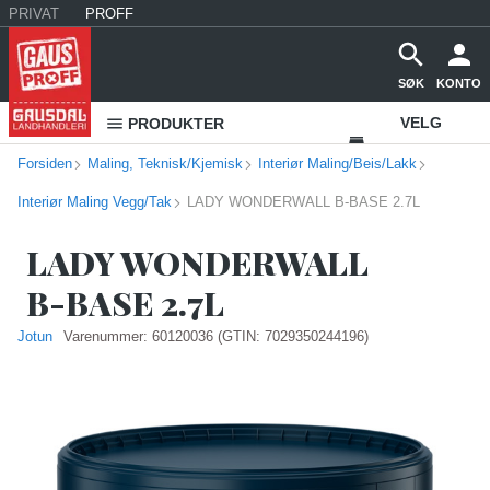
PRIVAT
PROFF
SØK
KONTO
VELG
PRODUKTER
Forsiden
Maling, Teknisk/Kjemisk
Interiør Maling/Beis/Lakk
VAREHUS
Interiør Maling Vegg/Tak
LADY WONDERWALL B-BASE 2.7L
KONTAKT
OSS
LADY WONDERWALL
B-BASE 2.7L
Jotun
Varenummer:
60120036
(GTIN: 7029350244196)