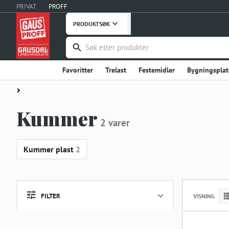
PRIVAT
PROFF
PRODUKTSØK
Favoritter
Trelast
Festemidler
Bygningsplat
Håndverktøy
Maskiner, Verktøy
Takprodukter
Kummer, tanker, utskillere, fordrøyningssystemer
Verneutstyr, Bekledning
Bygg og Anlegg
Embal
Kummer
2 varer
Stål og Metaller
Innredning
Dører
Vinduer
Fritid
Uterommet
Hage og Grøntanlegg
Hu
Kummer plast
2
Instrumentering
Ventilasjon
Interiør og Møble
Våtrom
Garderobe, Oppbevaring
Industriprodu
FILTER
VISNING
Landbruksutstyr
Smøremidler, Olje, Fett
Kontor