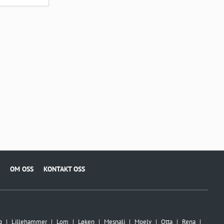
OM OSS
KONTAKT OSS
g
Lillehammer
Lom
Løken
Mesnali
Moelv
Otta
Rena