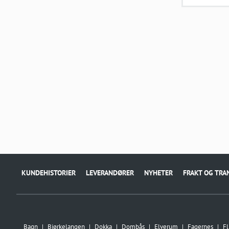
KUNDEHISTORIER
LEVERANDØRER
NYHETER
FRAKT OG TRA
Bagn
Bjørkelangen
Dokka
Dombås
Elverum
Fagernes
Fl