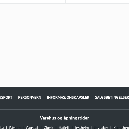
NSPORT
PERSONVERN
INFORMASJONSKAPSLER
SALGSBETINGELSER
Varehus og åpningstider
isa
Fåvang
Gausdal
Gjøvik
Hafjell
Jessheim
Jevnaker
Kongsber