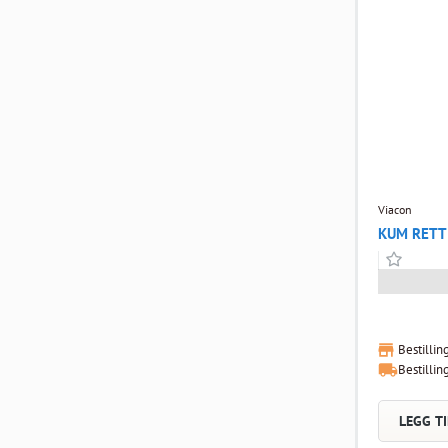
Viacon
KUM RET
Bestillin
Bestillin
LEGG TI