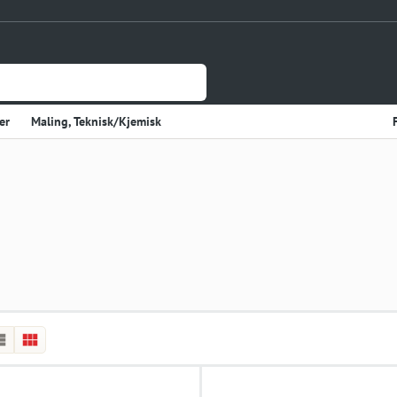
er
Maling, Teknisk/Kjemisk
Jernvare
lasje
Tynnplateprofiler Av Stål
Gulv og Veggbekledning
sholdning
Elektriske Artikler
r
Varme
Kjøkken, Kjølerom
kter
Sveiseutstyr
rekvisita og Papir