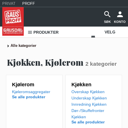
PRIVAT
PROFF
SØK
KONTO
VELG
PRODUKTER
VAREHUS
Alle kategorier
KONTAKT
Kjøkken, Kjølerom
2
kategorier
OSS
Kjølerom
Kjøkken
Kjøleromsaggregater
Overskap Kjøkken
Se alle produkter
Underskap Kjøkken
Innredning Kjøkken
Dør-/Skuffefronter
Kjøkken
Se alle produkter