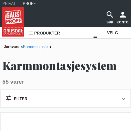
PRIVAT
PROFF
SØK
KONTO
VELG
PRODUKTER
VAREHUS
Jernvare
Karmmontasje
KONTAKT
Karmmontasjesystem
OSS
55 varer
FILTER