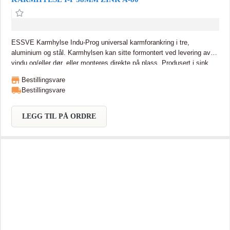
ESSVE Karmhylse Indu-Prog universal karmforankring i tre,
aluminium og stål. Karmhylsen kan sitte formontert ved levering av
vindu og/eller dør, eller monteres direkte på plass. Produsert i sink,
tilgjengelig i to ulike lengder, 28 og 38mm med M16 gjenge.
Bestillingsvare
KARMHYLSE I-P 38MM ZINK A-80 Materiale å feste i: Aluminium,
Bestillingsvare
Plast, Stål, Tre Bits: INSEX10 Diamter hode: 20 mm Bordiameter
(mm): 14 Lengde (mm): 38 Fugebredde maks (mm): 23 Inngår i
karmsystem: Indu-prog
LEGG TIL PÅ ORDRE