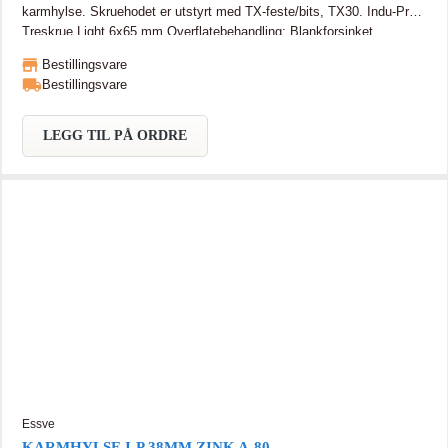
karmhylse. Skruehodet er utstyrt med TX-feste/bits, TX30. Indu-Prog
Treskrue Light 6x65 mm Overflatebehandling: Blankforsinket
Applikasjonsmiljø: Innendørs - C1 Utv. Diameter: 6 mm Lengde: 65
Bestillingsvare
mm Antall i pakken: 100 stk
Bestillingsvare
LEGG TIL PÅ ORDRE
Essve
KARMHYLSE I-P 38MM ZINK A-80