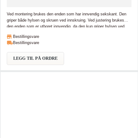
Ved montering brukes den enden som har innvendig sekskant. Den
griper både hylsen og skruen ved innskruing. Ved justering brukes
den enden som er utboret innvendig, da den kun griper hylsen ved
inn- og utskruing. Brukes til å finjustere vindu- og dørkarmer etter
Bestillingsvare
montering av Programa Karmskrue eller Indu-Prog karmhylse. Den
Bestillingsvare
firkantede delen er til for å kunne åpne vinduer og dører uten håndtak.
LEGG TIL PÅ ORDRE