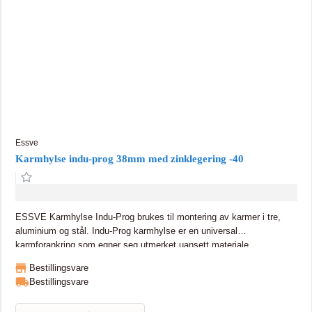
at ESSVE Indu-Prog karmhylse passer utmerket til karmer av
aluminium, stål og tre. Inne i karmhylsen finner man en innvendig
10mm sekskant. Ved montering i trekarmer kreves et forboret hull på
14 mm. Riller på undersiden av den utvendige sekskantplaten
muliggjør innfestning i karmen. I tynne forborede aluminiumsprofiler
skjærer ESSVE Indu-Prog Karmhylse sin egen gjenge. Ved
stålkarmer kreves en M16-gjenge i hullet.
Essve
Karmhylse indu-prog 38mm med zinklegering -40
ESSVE Karmhylse Indu-Prog brukes til montering av karmer i tre,
aluminium og stål. Indu-Prog karmhylse er en universal
karmforankring som egner seg utmerket uansett materiale.
Karmhylsen kan sitte formontert ved levering av vindu og/eller dører
Bestillingsvare
eller monteres direkte på plass. Veggmateriale, som kan være av tre,
Bestillingsvare
betong, stål, lettbetong, leca etc styrer valg av innfestning, se
monteringsbeskrivelse for valg av egnet ESSVE innfestning. Indu-