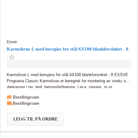
Essve
Karmskrue L med borspiss for stål 6X100 blankforsinket - 8
Karmskrue L med borspiss for stål 6X100 blankforsinket - 8 ESSVE
Programa Classic Karmskrue er beregnet for montering av vindu- og
dørkarmer i tre, tegl, betong/lettbetong, Leca, siporex, m.m.
Programa Karmskrue gir en justerbar montering.
Bestillingsvare
Bestillingsvare
LEGG TIL PÅ ORDRE