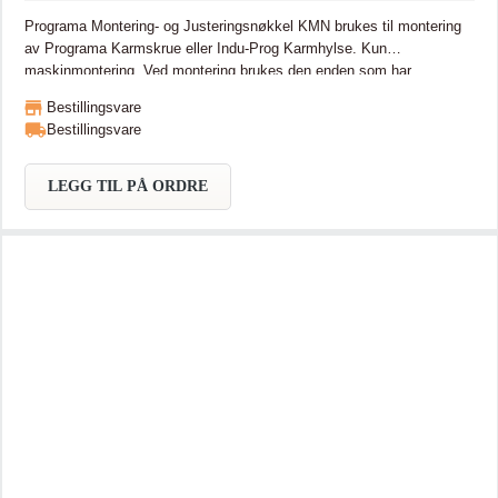
Programa Montering- og Justeringsnøkkel KMN brukes til montering
av Programa Karmskrue eller Indu-Prog Karmhylse. Kun
maskinmontering. Ved montering brukes den enden som har
innvendig sekskant. Den griper både hylsen og skruen ved
Bestillingsvare
innskruing. Ved justering brukes den enden som er utboret innvendig,
Bestillingsvare
da den griper hylsen ved inn- og utskruing.
LEGG TIL PÅ ORDRE