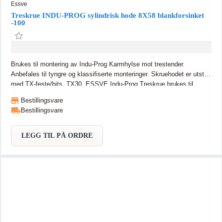
Essve
Treskrue INDU-PROG sylindrisk hode 8X58 blankforsinket
-100
Brukes til montering av Indu-Prog Karmhylse mot trestender.
Anbefales til tyngre og klassifiserte monteringer. Skruehodet er utstyrt
med TX-feste/bits, TX30. ESSVE Indu-Prog Treskrue brukes til
montering av Indu-Prog Karmhylse mot trestender. Anbefales til
Bestillingsvare
tyngre og klassifiserte monteringer. Skruehodet er utstyrt med TX-
Bestillingsvare
feste/bits, TX30.
LEGG TIL PÅ ORDRE