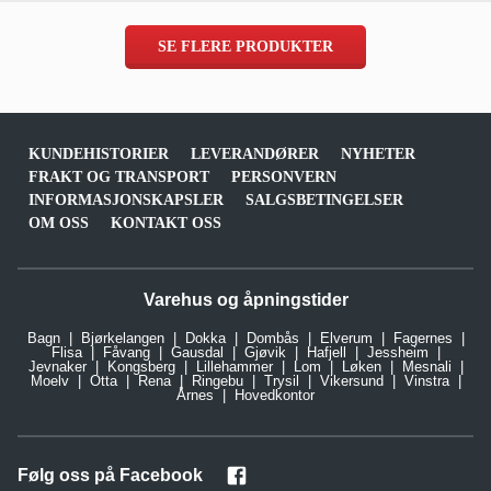
SE FLERE PRODUKTER
KUNDEHISTORIER
LEVERANDØRER
NYHETER
FRAKT OG TRANSPORT
PERSONVERN
INFORMASJONSKAPSLER
SALGSBETINGELSER
OM OSS
KONTAKT OSS
Varehus og åpningstider
Bagn
Bjørkelangen
Dokka
Dombås
Elverum
Fagernes
Flisa
Fåvang
Gausdal
Gjøvik
Hafjell
Jessheim
Jevnaker
Kongsberg
Lillehammer
Lom
Løken
Mesnali
Moelv
Otta
Rena
Ringebu
Trysil
Vikersund
Vinstra
Årnes
Hovedkontor
Følg oss på Facebook