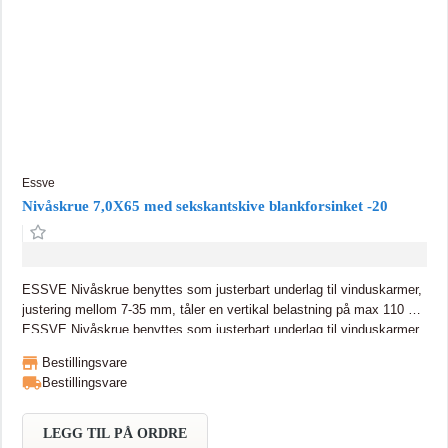
Essve
Nivåskrue 7,0X65 med sekskantskive blankforsinket -20
ESSVE Nivåskrue benyttes som justerbart underlag til vinduskarmer,
justering mellom 7-35 mm, tåler en vertikal belastning på max 110 kg
ESSVE Nivåskrue benyttes som justerbart underlag til vinduskarmer,
justering mellom 7-35 mm, tåler en vertikal belastning på max 110 kg.
Bestillingsvare
Skruen har fiberskjær i spissen, og et stort hode med god bæreevne
Bestillingsvare
som motvirker innsynking i karmens/vinduets underside. Skruen er
produsert av herdet karbonstål med blankforsinket
overflatebehandling for bruk innendørs.
LEGG TIL PÅ ORDRE