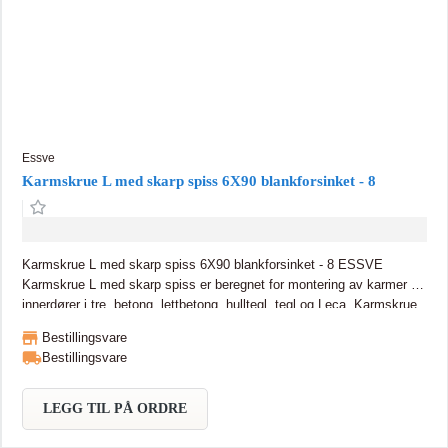
Essve
Karmskrue L med skarp spiss 6X90 blankforsinket - 8
Karmskrue L med skarp spiss 6X90 blankforsinket - 8 ESSVE
Karmskrue L med skarp spiss er beregnet for montering av karmer for
innerdører i tre, betong, lettbetong, hulltegl, tegl og Leca. Karmskrue
L gir en fullstendig justerbar montering.
Bestillingsvare
Bestillingsvare
LEGG TIL PÅ ORDRE