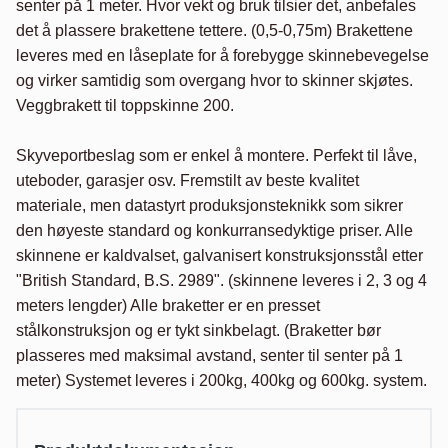
senter på 1 meter. Hvor vekt og bruk tilsier det, anbefales 
det å plassere brakettene tettere. (0,5-0,75m) Brakettene 
leveres med en låseplate for å forebygge skinnebevegelse 
og virker samtidig som overgang hvor to skinner skjøtes. 
Veggbrakett til toppskinne 200.

Skyveportbeslag som er enkel å montere. Perfekt til låve, 
uteboder, garasjer osv. Fremstilt av beste kvalitet 
materiale, men datastyrt produksjonsteknikk som sikrer 
den høyeste standard og konkurransedyktige priser. Alle 
skinnene er kaldvalset, galvanisert konstruksjonsstål etter 
"British Standard, B.S. 2989". (skinnene leveres i 2, 3 og 4 
meters lengder) Alle braketter er en presset 
stålkonstruksjon og er tykt sinkbelagt. (Braketter bør 
plasseres med maksimal avstand, senter til senter på 1 
meter) Systemet leveres i 200kg, 400kg og 600kg. system.