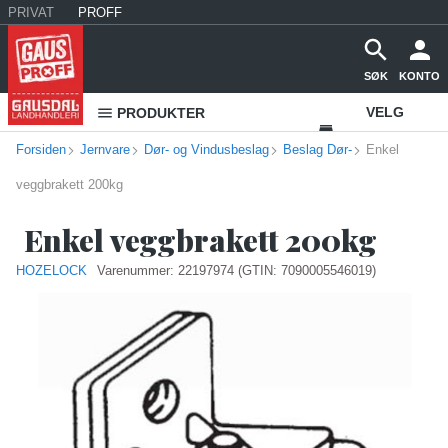
PRIVAT
PROFF
SØK
KONTO
VELG
PRODUKTER
Forsiden
Jernvare
Dør- og Vindusbeslag
Beslag Dør-
VAREHUS
Enkel
veggbrakett 200kg
KONTAKT
OSS
Enkel veggbrakett 200kg
HOZELOCK
Varenummer:
22197974
(GTIN: 7090005546019)