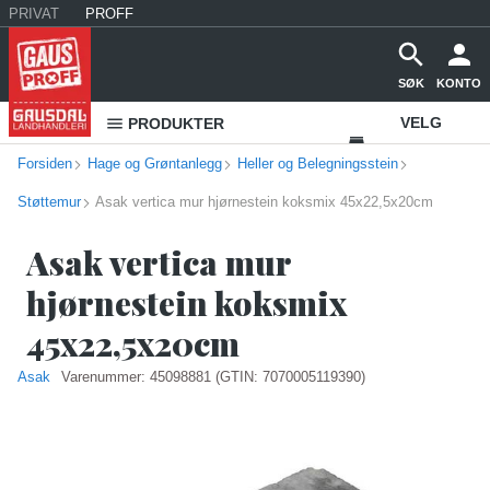
PRIVAT
PROFF
SØK
KONTO
VELG
PRODUKTER
Forsiden
Hage og Grøntanlegg
Heller og Belegningsstein
VAREHUS
Støttemur
Asak vertica mur hjørnestein koksmix 45x22,5x20cm
KONTAKT
OSS
Asak vertica mur
hjørnestein koksmix
45x22,5x20cm
Asak
Varenummer:
45098881
(GTIN: 7070005119390)