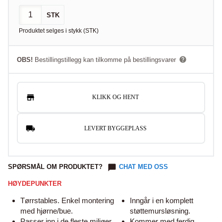
STK
Produktet selges i
stykk
(
STK
)
OBS!
Bestillingstillegg kan tilkomme på bestillingsvarer
KLIKK OG HENT
LEVERT BYGGEPLASS
SPØRSMÅL OM PRODUKTET?
CHAT MED OSS
HØYDEPUNKTER
Tørrstables. Enkel montering
Inngår i en komplett
med hjørne/bue.
støttemursløsning.
Passer inn i de fleste miljøer.
Kommer med ferdig