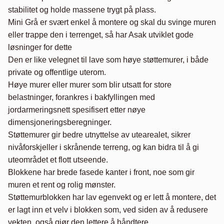
stabilitet og holde massene trygt på plass.

Mini Grå er svært enkel å montere og skal du svinge muren 
eller trappe den i terrenget, så har Asak utviklet gode 
løsninger for dette

Den er like velegnet til lave som høye støttemurer, i både 
private og offentlige uterom.

Høye murer eller murer som blir utsatt for store 
belastninger, forankres i bakfyllingen med 
jordarmeringsnett spesifisert etter nøye 
dimensjoneringsberegninger.

Støttemurer gir bedre utnyttelse av utearealet, sikrer 
nivåforskjeller i skrånende terreng, og kan bidra til å gi 
uteområdet et flott utseende.

Blokkene har brede fasede kanter i front, noe som gir 
muren et rent og rolig mønster.

Støttemurblokken har lav egenvekt og er lett å montere, det 
er lagt inn et velv i blokken som, ved siden av å redusere 
vekten, også gjør den lettere å håndtere
