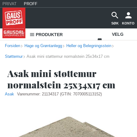
PRIVAT
PROFF
SØK
KONTO
VELG
PRODUKTER
Forsiden
Hage og Grøntanlegg
Heller og Belegningsstein
VAREHUS
Støttemur
Asak mini støttemur normalstein 25x34x17 cm
KONTAKT
OSS
Asak mini støttemur
normalstein 25x34x17 cm
Asak
Varenummer:
21134317
(GTIN: 7070005113152)