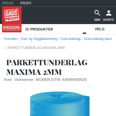
PRIVAT
PROFF
SØK
KONTO
VELG
PRODUKTER
Forsiden
Gulv og Veggbekledning
Gulvunderlag
Gulvunderlag plast
VAREHUS
PARKETTUNDERLAG MAXIMA 2MM
KONTAKT
OSS
PARKETTUNDERLAG
MAXIMA 2MM
Boen
Varenummer:
48130838
(GTIN: 4260404430520)