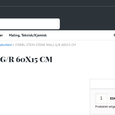
er
Maling, Teknisk/Kjemisk
aturstein
Jernvare
FORBL.STEIN STONE WALL G/R 60X15 CM
lasje
Tynnplateprofiler Av Stål
G/R 60X15 CM
Gulv og Veggbekledning
sholdning
Elektriske Artikler
r
Varme
Kjøkken, Kjølerom
kter
Sveiseutstyr
ES
rekvisita og Papir
Produktet selg