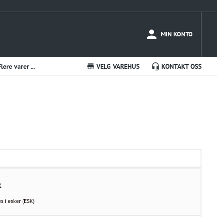
MIN KONTO
Flere varer ...
VELG VAREHUS
KONTAKT OSS
K
es i
esker
(
ESK
)