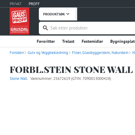
PRIVAT
PROFF
PRODUKTSØK
Favoritter
Trelast
Festemidler
Bygningsplat
Forsiden
Gulv og Veggbekledning
Håndverktøy
Maskiner, Verktøy
Fliser, Glassbyggerstein, Naturstein
Takprodukter
N
Verneutstyr, Bekledning
Bygg og Anlegg
Embal
FORBL.STEIN STONE WALL 
Stål og Metaller
Innredning
Dører
Vinduer
Stone Wall
Varenummer:
25672619
(GTIN: 7090013000428)
Fritid
Uterommet
Hage og Grøntanlegg
Hu
Instrumentering
Ventilasjon
Interiør og Møble
Våtrom
Garderobe, Oppbevaring
Industriprodu
Landbruksutstyr
Smøremidler, Olje, Fett
Kontor