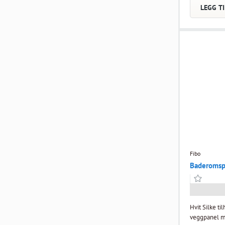
monteringsj
LEGG TI
Fibo
Baderomspl
Hvit Silke ti
veggpanel me