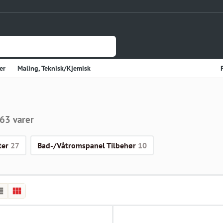
er
Maling, Teknisk/Kjemisk
Jernvare
lasje
Tynnplateprofiler Av Stål
63 varer
Gulv og Veggbekledning
sholdning
Elektriske Artikler
ter
27
Bad-/Våtromspanel Tilbehør
10
r
Varme
Kjøkken, Kjølerom
kter
Sveiseutstyr
rekvisita og Papir