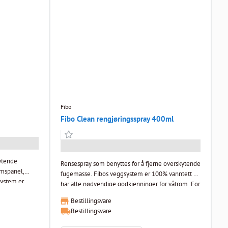
Fibo
Fibo Clean rengjøringsspray 400ml
kytende
Rensespray som benyttes for å fjerne overskytende
mspanel,
fugemasse. Fibos veggsystem er 100% vanntett og
har alle nødvendige godkjenninger for våtrom. For
ge
å sikre et perfekt og godkjent resultat har Fibo et
Bestillingsvare
 et perfekt og
stort utvalg av profiler og tilbehør som forenkler
Bestillingsvare
alg av profiler
monteringsjobben.
sjobben.