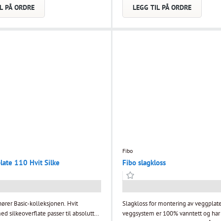
obben.
L PÅ ORDRE
LEGG TIL PÅ ORDRE
Fibo
ate 110 Hvit Silke
Fibo slagkloss
lhører Basic-kolleksjonen. Hvit
Slagkloss for montering av veggplater. Fi
d silkeoverflate passer til absolutt
veggsystem er 100% vanntett og har 