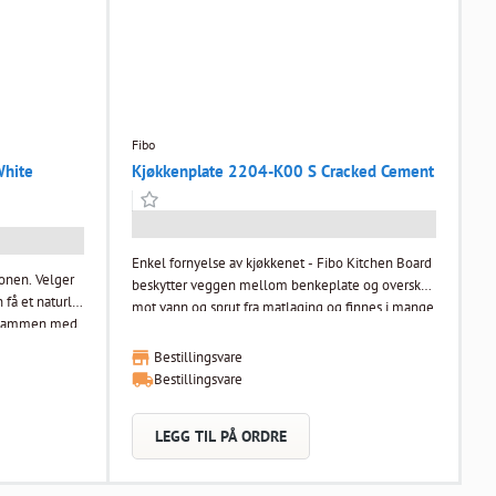
Fibo
hite
Kjøkkenplate 2204-K00 S Cracked Cement
Enkel fornyelse av kjøkkenet - Fibo Kitchen Board
jonen. Velger
beskytter veggen mellom benkeplate og overskap
 få et naturlig
mot vann og sprut fra matlaging og finnes i mange
nt sammen med
spennende dekorer. Selges kun i 2-pak. Type:
 og finn dine
Cracked Cement Dimensjon: (TxBxL) 11x620x580
Bestillingsvare
mm Design: 2204-K00 Finish: Silk Alle dekorer
Bestillingsvare
.
kan fås i 2400 mm høyde Plastemballert 2 i
skt og enkelt
pakken
 2 stk i
LEGG TIL PÅ ORDRE