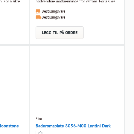
. For å sikre
nødvendige godkjenninger for våtrom. For å sikre
bo et stort
et perfekt og godkjent resultat har Fibo et stort
Bestillingsvare
renkler
utvalg av profiler og tilbehør som forenkler
Bestillingsvare
monteringsjobben.
LEGG TIL PÅ ORDRE
Fibo
Moonstone
Baderomsplate 8056-M00 Lentini Dark