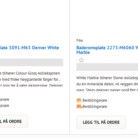
Fibo
late 3091-M63 Denver White
Baderomsplate 2273-M6060 W
Marble
 tilhører Colour Gloss-kolleksjonen.
White Marble tilhører Stone-kolleks
n med friske høyglansede farger for
du en mineralsk dekor, vil veggen din
er som tør å være ekspressive. Dekorer
preg. Stein-dekorer passer også fi
oss står fint alene, men er også fine å
andre Colour-dekorer. Prøv deg frem
d dekorer fra andre kolleksjoner.
gsvare
Bestillingsvare
favoritt-kombinasjoner! Fibo veggpanel kan trygt
el kan trygt benyttes i våtrom og er
gsvare
Bestillingsvare
benyttes i våtrom og er godkjent i.h.t
.t. våtromsnormen. Platene monteres
våtromsnormen. Platene monteres ra
elt uten bruk av membran.
uten bruk av membran. Plastemballert
L PÅ ORDRE
LEGG TIL PÅ ORDRE
i pakken. Dimensjon: (TxBxL)
pakken.
 mm Flisstørrelse: 60X30 cm Dekor:
White Farge: NCS S 0500-N Finish: