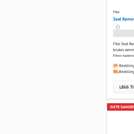
Fibo
Seal Remo
Fibo Seal Re
brukes samm
Fibos badero
Bestillin
Bestillin
LEGG TI
SISTE SJANSE