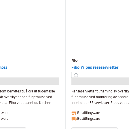
Fibo
loss
Fibo Wipes reseservietter
som benyttes til å dra ut fugemasse
Renseservietter til fjerning av overs
ekk overskyddende fugemasse ved
fugemasse ved montering av badero
 bl.a. Fibo veggpanel og Kitchen
inneholder 35 servietter. Fibos veggsystem er
100% vanntett og har alle nødvendi
gsvare
Bestillingsvare
ige godkjenninger for våtrom. For å
godkjenninger for våtrom. For å sikre
gsvare
Bestillingsvare
ekt og godkjent resultat har Fibo et
godkjent resultat har Fibo et stort utv
av profiler og tilbehør som forenkler
og tilbehør som forenkler montering