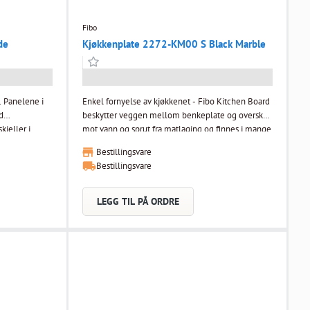
Fibo
de
Kjøkkenplate 2272-KM00 S Black Marble
. Panelene i
Enkel fornyelse av kjøkkenet - Fibo Kitchen Board
d
beskytter veggen mellom benkeplate og overskap
kjeller i
mot vann og sprut fra matlaging og finnes i mange
et
spennende dekorer. Selges kun i 2-pak. Type:
Bestillingsvare
k. 3D-
Black Marble Dimensjon: (TxBxL) 11x620x580
Bestillingsvare
naturtro
mm Design: 2272-KM00 Finish: Silk Alle dekorer
ne er ikke
kan fås i 2400 mm høyde Plastemballert 2 i
te
pakken
LEGG TIL PÅ ORDRE
res i
.
skt og enkelt
 2 stk i