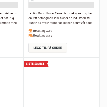
en. Velger du
Lentini Dark tilhører Cement-kolleksjonen og har
 et naturlig
en røff betonglook som skaper en industriell stil.
nt sammen med
Runde og myke former og blanke flater står godt
 og finn dine
som kontrast til det industrielle! Fibo veggpanel
Bestillingsvare
kan trygt benyttes i våtrom og er godkjent i.h.t.
Bestillingsvare
.
våtromsnormen. Platene monteres raskt og enkelt
skt og enkelt
uten bruk av membran. Plastemballert 2 stk i
 2 stk i
pakken.
LEGG TIL PÅ ORDRE
SISTE SJANSE!