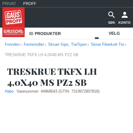
PRIVAT
PROFF
SØK
KONTO
VELG
PRODUKTER
Forsiden
Festemidler
Skruer Gips, Tre/Spon
Skrue Fiberkutt-Tre
VAREHUS
TRESKRUE TKFX LH 4,0X40 MS PZ2 SB
KONTAKT
OSS
TRESKRUE TKFX LH
4,0X40 MS PZ2 SB
Habo
Varenummer:
44968643
(GTIN: 7319972807818)