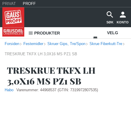
PRIVAT
PROFF
SØK
KONTO
VELG
PRODUKTER
Forsiden
Festemidler
Skruer Gips, Tre/Spon
Skrue Fiberkutt-Tre
VAREHUS
TRESKRUE TKFX LH 3,0X16 MS PZ1 SB
KONTAKT
OSS
TRESKRUE TKFX LH
3,0X16 MS PZ1 SB
Habo
Varenummer:
44968537
(GTIN: 7319972807535)