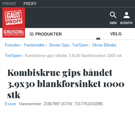
PRIVAT
PROFF
SØK
KONTO
VELG
PRODUKTER
Forsiden
Festemidler
Skruer Gips, Tre/Spon
Skrue Båndet,
VAREHUS
Tre/Spon
Kombiskrue gips båndet 3,9x30 blankforsinket 1000 stk
KONTAKT
OSS
Kombiskrue gips båndet
3,9x30 blankforsinket 1000
stk
Essve
Varenummer:
21967997
(GTIN: 7317761103288)