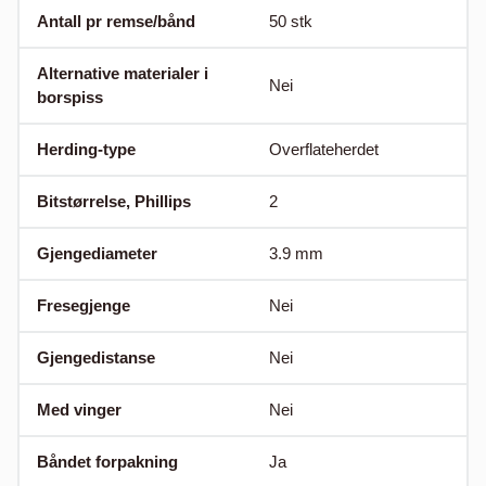
Antall pr remse/bånd
50
stk
Alternative materialer i
Nei
borspiss
Herding-type
Overflateherdet
Bitstørrelse, Phillips
2
Gjengediameter
3.9
mm
Fresegjenge
Nei
Gjengedistanse
Nei
Med vinger
Nei
Båndet forpakning
Ja