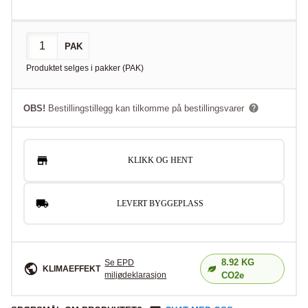
PAK
Produktet selges i
pakker
(
PAK
)
OBS!
Bestillingstillegg kan tilkomme på bestillingsvarer
KLIKK OG HENT
LEVERT BYGGEPLASS
8.92
KG
Se EPD
KLIMAEFFEKT
miljødeklarasjon
CO2e