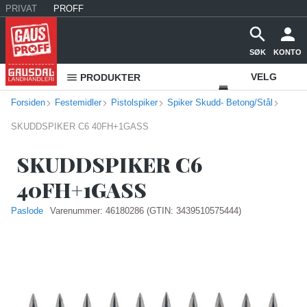
PRIVAT
PROFF
SØK
KONTO
VELG
PRODUKTER
Forsiden
Festemidler
Pistolspiker
Spiker Skudd- Betong/Stål
VAREHUS
SKUDDSPIKER C6 40FH+1GASS
KONTAKT
OSS
SKUDDSPIKER C6
40FH+1GASS
Paslode
Varenummer:
46180286
(GTIN: 3439510575444)