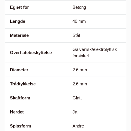
Egnet for
Betong
Lengde
40
mm
Materiale
Stål
Galvanisk/elektrolyttisk
Overflatebeskyttelse
forsinket
Diameter
2.6
mm
Trådtykkelse
2.6
mm
Skaftform
Glatt
Herdet
Ja
Spissform
Andre