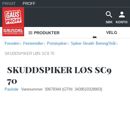
PRIVAT
PROFF
SØK
KONTO
VELG
PRODUKTER
Forsiden
Festemidler
Pistolspiker
Spiker Skudd- Betong/Stål
VAREHUS
SKUDDSPIKER LØS SC9 70
KONTAKT
OSS
SKUDDSPIKER LØS SC9
70
Paslode
Varenummer:
30679344
(GTIN: 3439510328903)