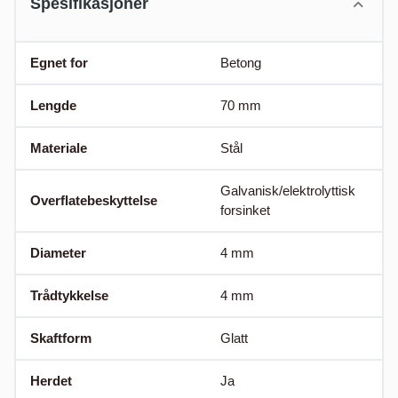
Spesifikasjoner
Egnet for
Betong
Lengde
70
mm
Materiale
Stål
Galvanisk/elektrolyttisk
Overflatebeskyttelse
forsinket
Diameter
4
mm
Trådtykkelse
4
mm
Skaftform
Glatt
Herdet
Ja