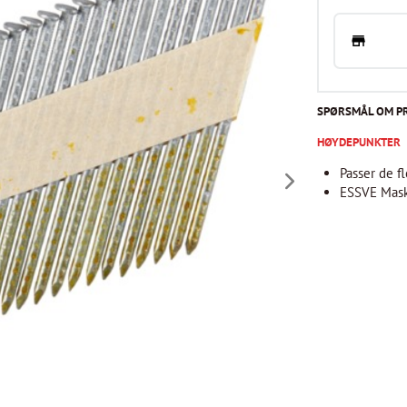
SPØRSMÅL OM P
HØYDEPUNKTER
Passer de f
ESSVE Mask