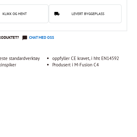
KLIKK OG HENT
LEVERT BYGGEPLASS
RODUKTET?
CHAT MED OSS
leste standardverktøy
oppfyller CE kravet, i hht EN14592
inspiker
Produsert i M-Fusion C4