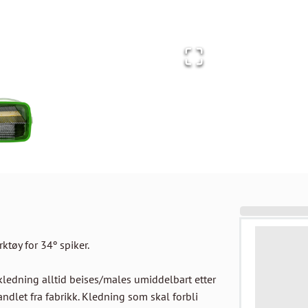
tøy for 34º spiker.

kledning alltid beises/males umiddelbart etter 
dlet fra fabrikk. Kledning som skal forbli 