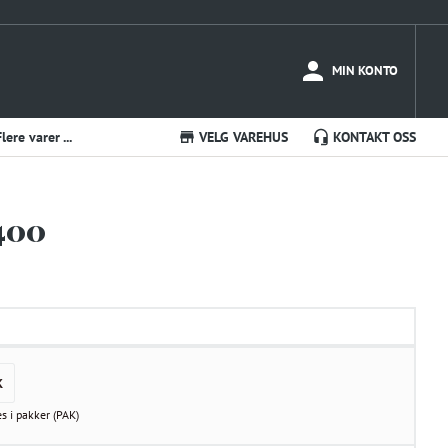
MIN KONTO
Flere varer ...
VELG VAREHUS
KONTAKT OSS
400
K
es i
pakker
(
PAK
)