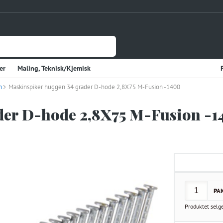
er
Maling, Teknisk/Kjemisk
n
Jernvare
Maskinspiker huggen 34 grader D-hode 2,8X75 M-Fusion -1400
lasje
Tynnplateprofiler Av Stål
der D-hode 2,8X75 M-Fusion -1
Gulv og Veggbekledning
sholdning
Elektriske Artikler
r
Varme
Kjøkken, Kjølerom
kter
Sveiseutstyr
PA
rekvisita og Papir
Produktet selg