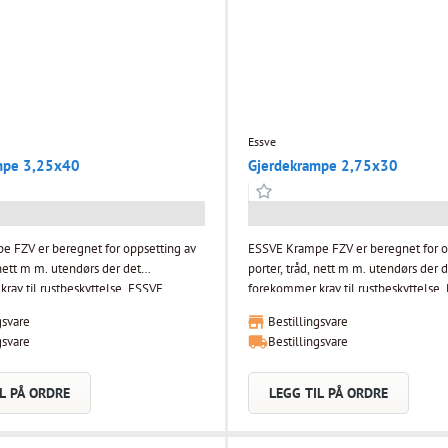
Essve
mpe 3,25x40
Gjerdekrampe 2,75x30
 FZV er beregnet for oppsetting av
ESSVE Krampe FZV er beregnet for o
 nett m m. utendørs der det
porter, tråd, nett m m. utendørs der 
v til rustbeskyttelse. ESSVE
forekommer krav til rustbeskyttelse. Dimensjon d
r beregnet for oppsetting av porter,
x L mm: 2,75 x 30 Innvendig mål: 
gsvare
Bestillingsvare
 m. utendørs der det forekommer krav
gsvare
Bestillingsvare
telse.
L PÅ ORDRE
LEGG TIL PÅ ORDRE