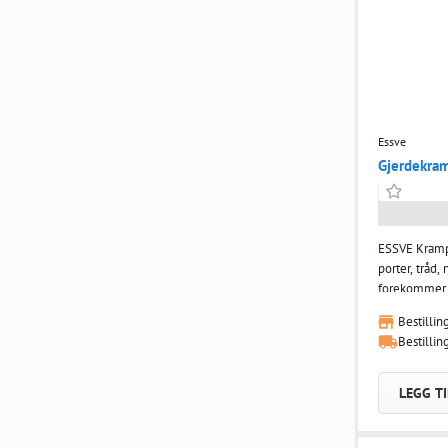
Essve
Gjerdekra
ESSVE Krampe
porter, tråd,
forekommer kra
Krampe FZV e
Bestillin
tråd, nett m
Bestillin
til rustbeskyt
LEGG TI