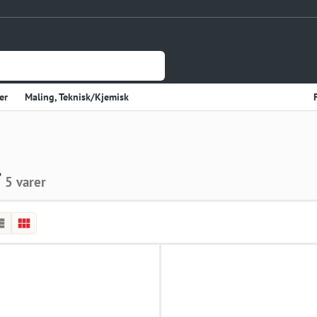
er
Maling, Teknisk/Kjemisk
Jernvare
lasje
Tynnplateprofiler Av Stål
g
Gulv og Veggbekledning
5 varer
sholdning
Elektriske Artikler
r
Varme
Kjøkken, Kjølerom
kter
Sveiseutstyr
rekvisita og Papir