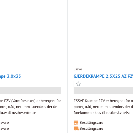
Essve
mpe 3,0x35
GJERDEKRAMPE 2,5X25 AZ FZ
 FZV (Varmforsinket) er beregnet for
ESSVE Krampe FZV er beregnet for o
rter, tråd, nett mm. utendørs der det
porter, tråd, nett m m. utendørs der 
av til rustbeskyttelse.
forekommer krav til rustbeskyttelse. ESSVE
ndling: Varmforsinket
Krampe FZV er beregnet for oppsettin
gsvare
Bestillingsvare
tråd, nett m m. utendørs der det fo
gsvare
Bestillingsvare
til rustbeskyttelse.