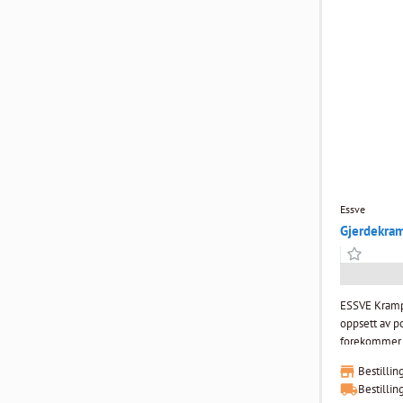
Essve
Gjerdekra
ESSVE Krampe
oppsett av po
forekommer kr
Overlatebeha
Bestillin
Bestillin