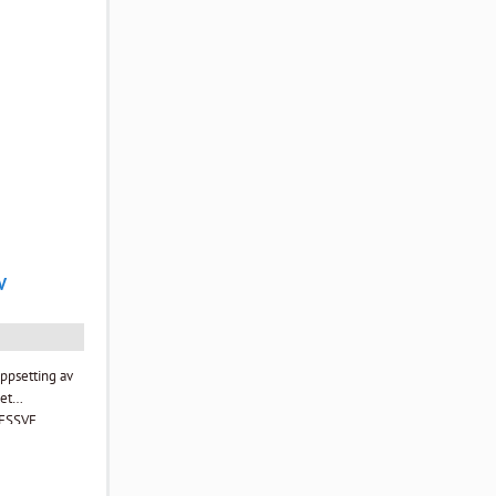
V
ppsetting av
det
g av porter,
rekommer krav