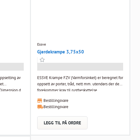
Essve
Gjerdekrampe 3,75x50
ppsetting av
ESSVE Krampe FZV (Varmforsinket) er beregnet for
det
oppsett av porter, tråd, nett mm. utendørs der det
forekommer krav til rustbeskyttelse.
6 mm
Overlatebehandling: Varmforsinket
Bestillingsvare
Bestillingsvare
LEGG TIL PÅ ORDRE