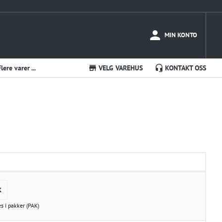
MIN KONTO
Flere varer ...
VELG VAREHUS
KONTAKT OSS
K
es i
pakker
(
PAK
)