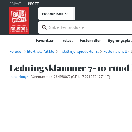
PRIVAT
PROFF
PRODUKTSØK
Favoritter
Trelast
Festemidler
Bygningsplat
Forsiden
Elektriske Artikler
Håndverktøy
Installasjonsprodukter El.
Maskiner, Verktøy
Festemateriell
Takprodukter
Verneutstyr, Bekledning
Bygg og Anlegg
Embal
Ledningsklammer 7-10 rund 
Stål og Metaller
Innredning
Dører
Vinduer
Luna Norge
Varenummer:
28498863
(GTIN: 7391272127117)
Fritid
Uterommet
Hage og Grøntanlegg
Hu
Instrumentering
Ventilasjon
Interiør og Møble
Våtrom
Garderobe, Oppbevaring
Industriprodu
Landbruksutstyr
Smøremidler, Olje, Fett
Kontor