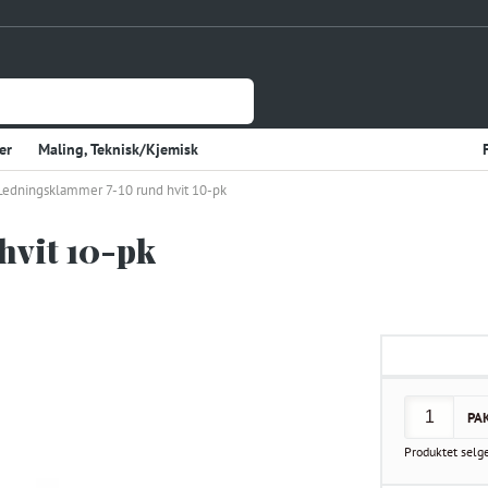
er
Maling, Teknisk/Kjemisk
Ledningsklammer 7-10 rund hvit 10-pk
Jernvare
lasje
Tynnplateprofiler Av Stål
hvit 10-pk
Gulv og Veggbekledning
sholdning
Elektriske Artikler
r
Varme
Kjøkken, Kjølerom
kter
Sveiseutstyr
PA
rekvisita og Papir
Produktet selg