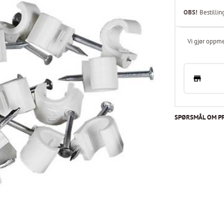
OBS!
Bestillin
Vi gjør oppme
SPØRSMÅL OM P