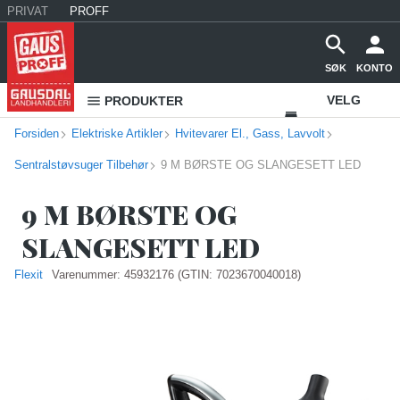
PRIVAT
PROFF
SØK
KONTO
VELG
PRODUKTER
Forsiden
Elektriske Artikler
Hvitevarer El., Gass, Lavvolt
VAREHUS
Sentralstøvsuger Tilbehør
9 M BØRSTE OG SLANGESETT LED
KONTAKT
OSS
9 M BØRSTE OG
SLANGESETT LED
Flexit
Varenummer:
45932176
(GTIN: 7023670040018)