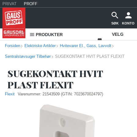
PRIVAT
PROFF
SØK
KONTO
VELG
PRODUKTER
Forsiden
Elektriske Artikler
Hvitevarer El., Gass, Lavvolt
VAREHUS
Sentralstøvsuger Tilbehør
SUGEKONTAKT HVIT PLAST FLEXIT
KONTAKT
OSS
SUGEKONTAKT HVIT
PLAST FLEXIT
Flexit
Varenummer:
21543509
(GTIN: 7023670024797)