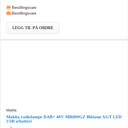
medfølgende strømadapter. Leveres i eske uten batterier og lader.
Bestillingsvare
Bluetooth, DAB+ og AUX-IN. Mikro USB for software oppdateringer.
Bestillingsvare
USB for lading av mobile enheter. Kraftig og fin stereolyd med
basselement i bunn. 6 predefinerte EQ innstillinger og mulighet for å
lagre en egen EQ innstilling. LCD skjerm med informasjon fra DAB
LEGG TIL PÅ ORDRE
sendinger, antenne integrert i håndtaket, IP65 klassifisering på støv
og vannbeskyttelse, 2x63,5mm høyttalere og 1x101,6mm
basselement. Gir opp til 20 timer spilletid med 18V 6,0Ah batteri.
2,4A USB utgang for lading av mobil og liknende.
Makita
Makita radiolampe DAB+ 40V MR009GZ Blåtann XGT LED
USB u/batteri