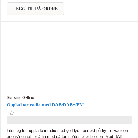
beskyttelse. Kompatibel med PACKOUT modulsystem. Vekt med
batteri 10,9 kg. Leveres uten batterier.
LEGG TIL PÅ ORDRE
Sunwind Gylling
Oppladbar radio med DAB/DAB+/FM
Liten og lett oppladbar radio med god lyd - perfekt på hytta. Radioen
er også egnet for å ha med på tur, i båten eller bobilen. Med DAB,