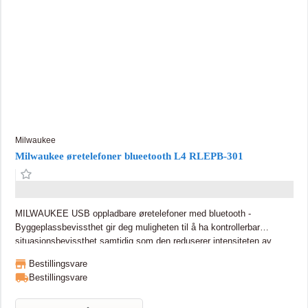
Milwaukee
Milwaukee øretelefoner blueetooth L4 RLEPB-301
MILWAUKEE USB oppladbare øretelefoner med bluetooth -
Byggeplassbevissthet gir deg muligheten til å ha kontrollerbar
situasjonsbevissthet samtidig som den reduserer intensiteten av
høye eksterne lyder. Digital Bluetooth lar deg lytte til
Bestillingsvare
musikk/podcast/lydbøker/media og godta/snakke/avslå
Bestillingsvare
telefonsamtaler. Europeisk sertifiserte hørselsvern.Øreproppene gir
passiv hørselsbeskyttelse ved hjelp av silikon og skum, og er