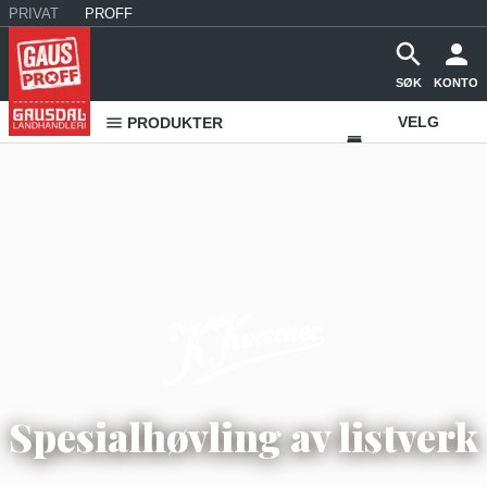
PRIVAT
PROFF
SØK
KONTO
VELG
PRODUKTER
VAREHUS
KONTAKT
OSS
Spesialhøvling av listverk